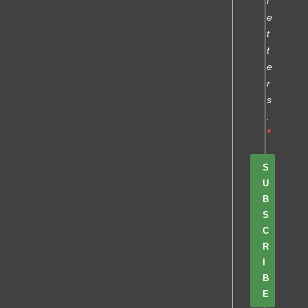
l
e
t
t
e
r
s
.
S
U
B
S
C
R
I
B
E