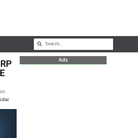
Ads
XRP
DE
pm
uidar