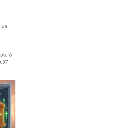
lida
apturó
0.87