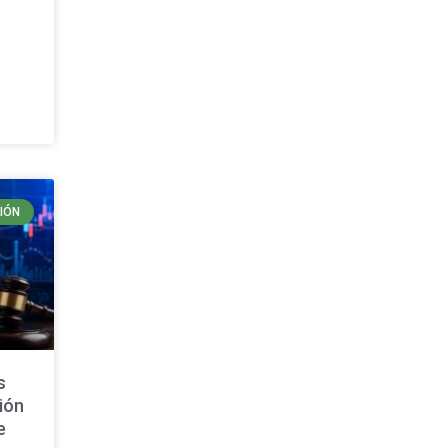
IÓN
s
ión
e