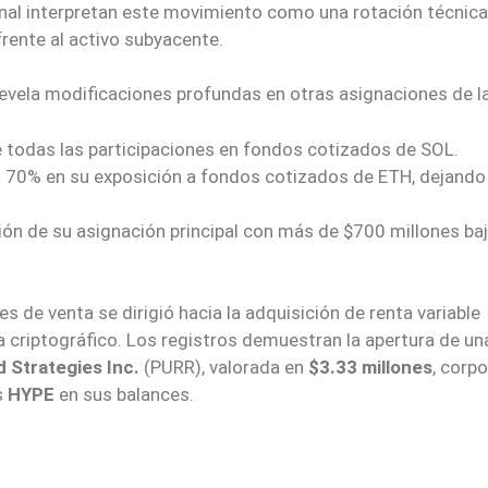
ional interpretan este movimiento como una rotación técnica
rente al activo subyacente.
revela modificaciones profundas en otras asignaciones de la
e todas las participaciones en fondos cotizados de SOL.
 70% en su exposición a fondos cotizados de ETH, dejando
ón de su asignación principal con más de $700 millones ba
s de venta se dirigió hacia la adquisición de renta variable
a criptográfico. Los registros demuestran la apertura de un
d Strategies Inc.
(PURR), valorada en
$3.33 millones
, corp
s
HYPE
en sus balances.