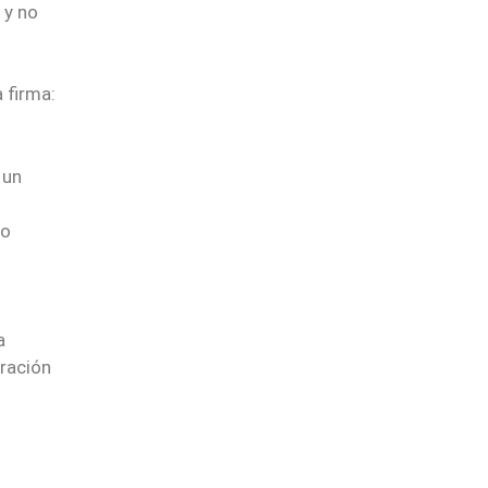
 y no
 firma:
 un
jo
a
oración