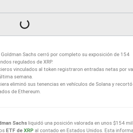
o Goldman Sachs cerró por completo su exposición de 154
fondos regulados de XRP.
eros vinculados al token registraron entradas netas por va
 última semana.
iera eliminó sus tenencias en vehículos de Solana y recortó
zados de Ethereum.
dman Sachs
liquidó una posición valorada en unos $154 mil
los
ETF de
XRP
al contado en Estados Unidos. Esta inform