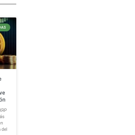
DAS
e
ave
ión
 XRP
más
en
 del