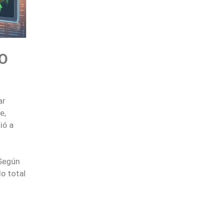
O
ar
e,
ió a
Según
do total