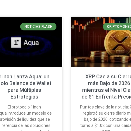
NOTICIAS FLASH
CRIPTOMONE
1inch Lanza Aqua: un
XRP Cae a su Cierr
olo Balance de Wallet
más Bajo de 2026
para Múltiples
mientras el Nivel Cl
Estrategias
de $1 Enfrenta Pres
El protocolo 1inch
Puntos clave de la noticia:
qua introduce un modelo de
registró su cierre diario 
provisión de liquidez que se
bajo de 2026, cotizando 
diferencia de las soluciones
torno a $1.02 con una caída