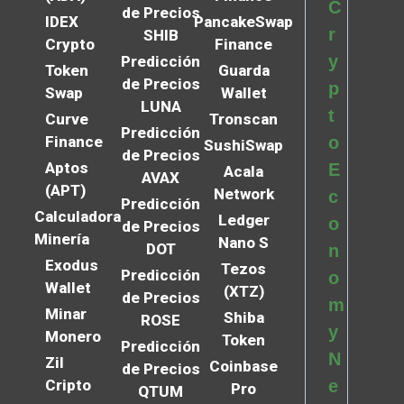
C
de Precios
IDEX
PancakeSwap
r
SHIB
Crypto
Finance
y
Predicción
Token
Guarda
de Precios
p
Swap
Wallet
LUNA
t
Curve
Tronscan
Predicción
Finance
o
SushiSwap
de Precios
Aptos
E
Acala
AVAX
(APT)
Network
c
Predicción
Calculadora
Ledger
o
de Precios
Minería
Nano S
DOT
n
Exodus
Tezos
Predicción
o
Wallet
(XTZ)
de Precios
m
Minar
Shiba
ROSE
y
Monero
Token
Predicción
N
Zil
Coinbase
de Precios
Cripto
e
Pro
QTUM