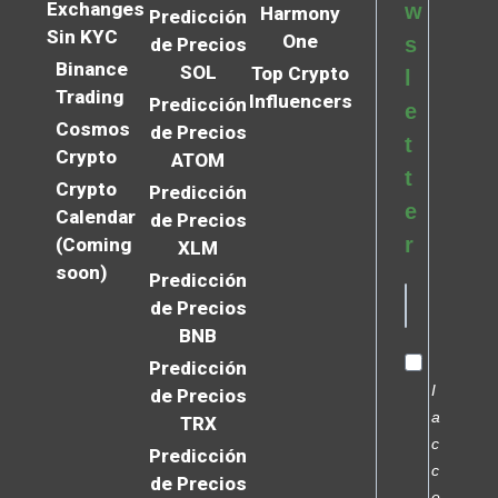
Exchanges
w
Harmony
Predicción
Sin KYC
One
s
de Precios
Binance
SOL
Top Crypto
l
Trading
Influencers
Predicción
e
Cosmos
de Precios
t
Crypto
ATOM
t
Crypto
Predicción
e
Calendar
de Precios
r
(Coming
XLM
soon)
Predicción
de Precios
BNB
Predicción
I
de Precios
a
TRX
c
Predicción
c
de Precios
e