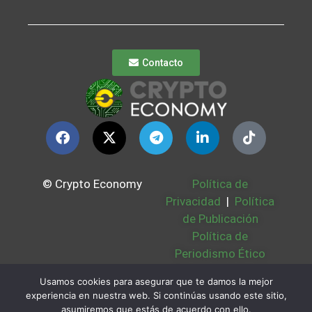
Contacto
© Crypto Economy
Política de
Privacidad
|
Política
de Publicación
Política de
Periodismo Ético
Política Cookies
|
Usamos cookies para asegurar que te damos la mejor
Bases Legales
|
experiencia en nuestra web. Si continúas usando este sitio,
Partners
|
Sobre
asumiremos que estás de acuerdo con ello.