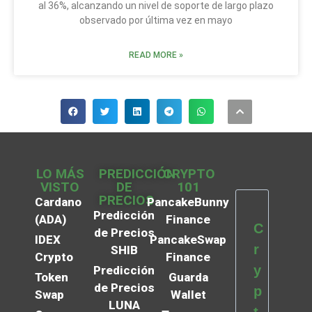
al 36%, alcanzando un nivel de soporte de largo plazo
observado por última vez en mayo
READ MORE »
LO MÁS
PREDICCIÓN
CRYPTO
VISTO
DE
101
PRECIOS
Cardano
PancakeBunny
Predicción
(ADA)
Finance
C
de Precios
IDEX
PancakeSwap
r
SHIB
Crypto
Finance
y
Predicción
Token
Guarda
de Precios
p
Swap
Wallet
LUNA