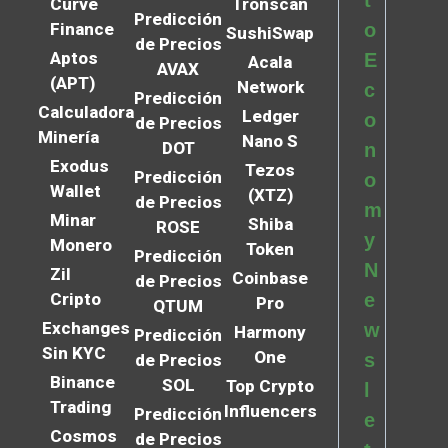
t
Curve
Tronscan
Predicción
Finance
o
SushiSwap
de Precios
Aptos
E
Acala
AVAX
(APT)
Network
c
Predicción
Calculadora
Ledger
o
de Precios
Minería
Nano S
DOT
n
Exodus
Tezos
Predicción
o
Wallet
(XTZ)
de Precios
m
Minar
Shiba
ROSE
y
Monero
Token
Predicción
N
Zil
Coinbase
de Precios
Cripto
e
Pro
QTUM
Exchanges
w
Harmony
Predicción
Sin KYC
One
s
de Precios
Binance
SOL
Top Crypto
l
Trading
Influencers
Predicción
e
Cosmos
de Precios