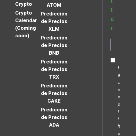
t
Crypto
ATOM
t
Crypto
Predicción
e
Calendar
de Precios
r
(Coming
XLM
soon)
Predicción
de Precios
BNB
Predicción
I
de Precios
a
TRX
c
Predicción
c
de Precios
e
CAKE
p
Predicción
t
de Precios
t
ADA
h
e