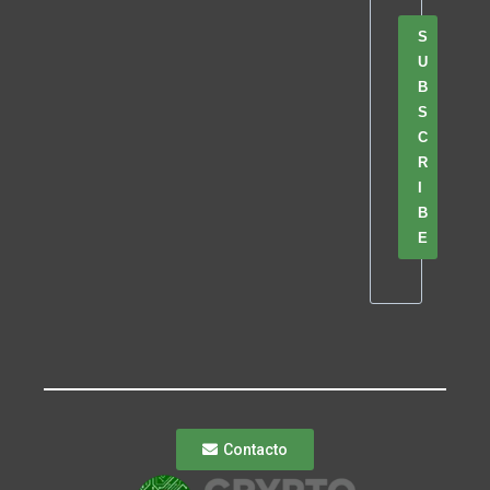
S
U
B
S
C
R
I
B
E
Contacto