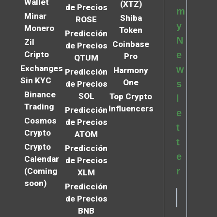
Wallet
(XTZ)
de Precios
m
Minar
Shiba
ROSE
y
Monero
Token
Predicción
N
Zil
Coinbase
de Precios
Cripto
e
Pro
QTUM
Exchanges
w
Harmony
Predicción
Sin KYC
One
s
de Precios
Binance
SOL
Top Crypto
l
Trading
Influencers
Predicción
e
Cosmos
de Precios
t
Crypto
ATOM
t
Crypto
Predicción
e
Calendar
de Precios
r
(Coming
XLM
soon)
Predicción
de Precios
BNB