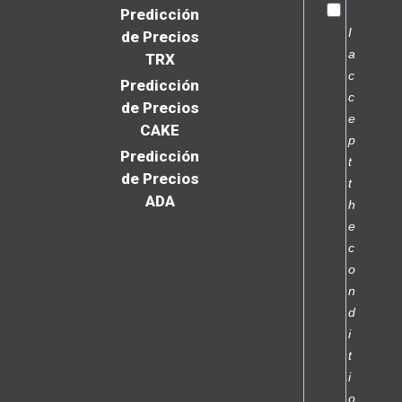
Predicción
I
de Precios
a
TRX
c
Predicción
c
de Precios
e
CAKE
p
Predicción
t
de Precios
t
ADA
h
e
c
o
n
d
i
t
i
o