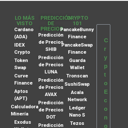
LO MÁS
PREDICCIÓN
CRYPTO
VISTO
DE
101
PRECIOS
Cardano
PancakeBunny
Predicción
(ADA)
Finance
C
de Precios
IDEX
PancakeSwap
r
SHIB
Crypto
Finance
y
Predicción
Token
Guarda
de Precios
p
Swap
Wallet
LUNA
t
Curve
Tronscan
Predicción
Finance
o
SushiSwap
de Precios
Aptos
E
Acala
AVAX
(APT)
Network
c
Predicción
Calculadora
Ledger
o
de Precios
Minería
Nano S
DOT
n
Exodus
Tezos
Predicción
o