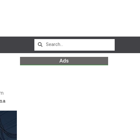
Ads
am
una