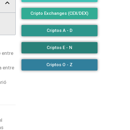
Cripto Exchanges (CEX/DEX)
Criptos A - D
Criptos E - N
 entre
Criptos O - Z
a entre
rió
el
as