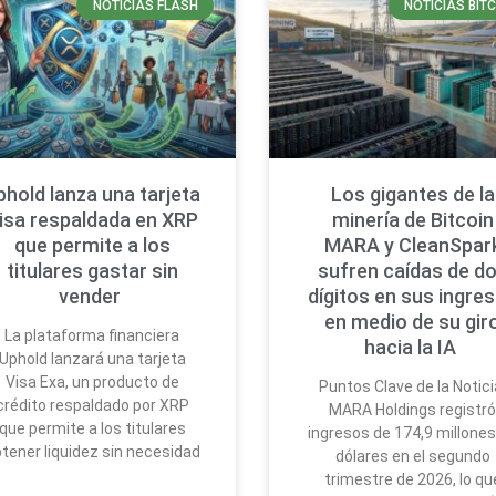
NOTICIAS FLASH
NOTICIAS BIT
phold lanza una tarjeta
Los gigantes de la
isa respaldada en XRP
minería de Bitcoin
que permite a los
MARA y CleanSpar
titulares gastar sin
sufren caídas de d
vender
dígitos en sus ingre
en medio de su gir
La plataforma financiera
hacia la IA
Uphold lanzará una tarjeta
Visa Exa, un producto de
Puntos Clave de la Notici
crédito respaldado por XRP
MARA Holdings registr
que permite a los titulares
ingresos de 174,9 millones
tener liquidez sin necesidad
dólares en el segundo
trimestre de 2026, lo qu