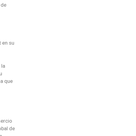
 de
t
en su
 la
u
a que
mercio
obal de