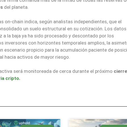
sta firma comanda más de la mitad de todas las reservas d
es
del planeta.
as on-chain indica, según analistas independientes, que el
nsolidado un suelo estructural en su cotización. Los datos
ez a la baja ya ha sido procesado y descontado por los
 los inversores con horizontes temporales amplios, la asimet
escenario propicio para la acumulación paciente de posic
tal hacia activos de mayor riesgo.
inactiva será monitoreada de cerca durante el próximo
cierr
ia cripto
.