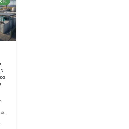
COIN
k
os
sos
o
a:
ó
 de
e