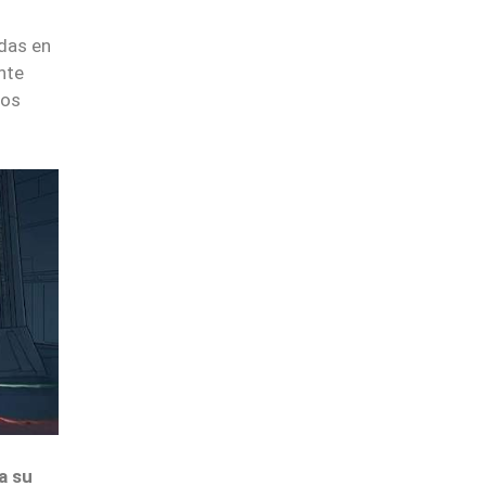
das en
nte
los
a su