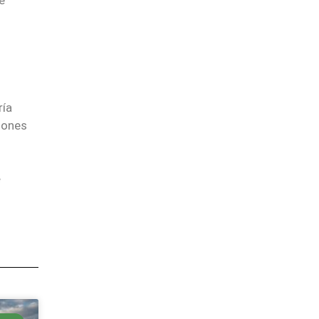
e
ría
iones
e