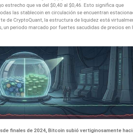
 estrecho que va del $0,40 al $0,46. Esto significa que
odas las stablecoin en circulación se encuentran estaciona
te de CryptoQuant, la estructura de liquidez está virtualme
es, un periodo marcado por fuertes sacudidas de precios en 
sde finales de 2024, Bitcoin subió vertiginosamente haci