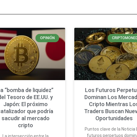
OPINIÓN
CRIPTOMONE
a “bomba de liquidez”
Los Futuros Perpet
del Tesoro de EE.UU. y
Dominan Los Merca
Japón: El próximo
Cripto Mientras Lo
catalizador que podría
Traders Buscan Nue
sacudir al mercado
Oportunidades
cripto
Puntos clave de la Noticia
futuros perpetuos domin
La intersección entre la