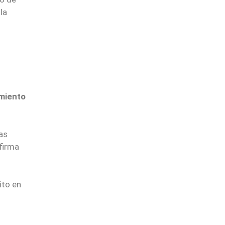
la
imiento
las
 firma
ito en