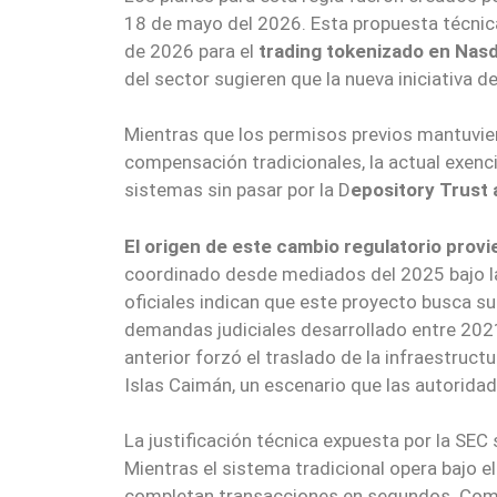
18 de mayo del 2026. Esta propuesta técnica 
de 2026 para el
trading tokenizado en Nas
del sector sugieren que la nueva iniciativa 
Mientras que los permisos previos mantuvie
compensación tradicionales, la actual exenc
sistemas sin pasar por la D
epository Trust 
El origen de este cambio regulatorio prov
coordinado desde mediados del 2025 bajo la
oficiales indican que este proyecto busca 
demandas judiciales desarrollado entre 2021 
anterior forzó el traslado de la infraestruc
Islas Caimán, un escenario que las autoridade
La justificación técnica expuesta por la SEC s
Mientras el sistema tradicional opera bajo e
completan transacciones en segundos. Como 