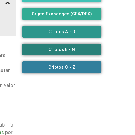
Cripto Exchanges (CEX/DEX)
Criptos A - D
Criptos E - N
ara
Criptos O - Z
cutar
n valor
briría
as
por