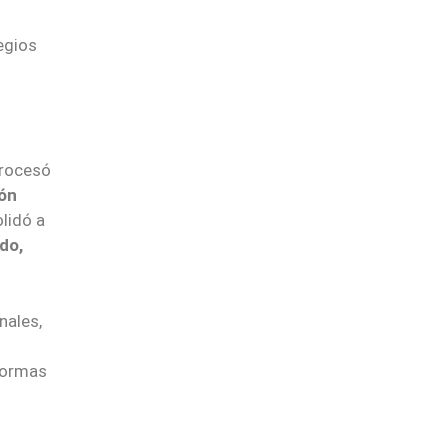
egios
rocesó
ión
lidó a
do,
nales,
 normas