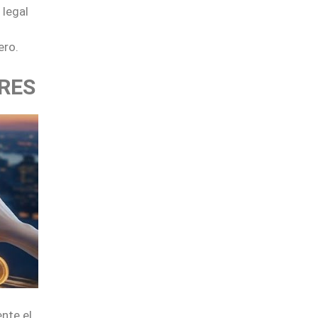
 legal
ero.
ORES
nte el