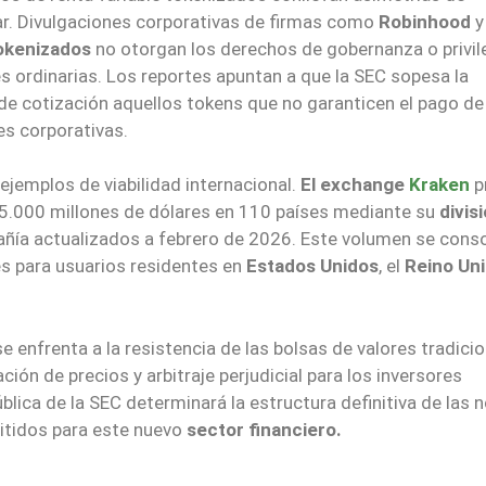
ar. Divulgaciones corporativas de firmas como
Robinhood
y
tokenizados
no otorgan los derechos de gobernanza o privil
es ordinarias. Los reportes apuntan a que la SEC sopesa la
r de cotización aquellos tokens que no garanticen el pago de
es corporativas.
 ejemplos de viabilidad internacional.
El exchange
Kraken
p
.000 millones de dólares en 110 países mediante su
divis
añía actualizados a febrero de 2026. Este volumen se conso
es para usuarios residentes en
Estados Unidos
, el
Reino Uni
 enfrenta a la resistencia de las bolsas de valores tradicio
ón de precios y arbitraje perjudicial para los inversores
blica de la SEC determinará la estructura definitiva de las
mitidos para este nuevo
sector financiero.