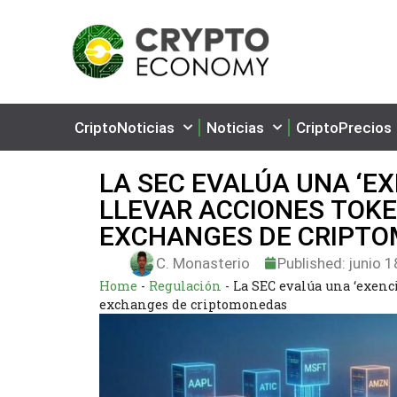
CriptoNoticias
Noticias
CriptoPrecios
LA SEC EVALÚA UNA ‘E
LLEVAR ACCIONES TOKEN
EXCHANGES DE CRIPT
C. Monasterio
Published:
junio 1
Home
-
Regulación
-
La SEC evalúa una ‘exenci
exchanges de criptomonedas