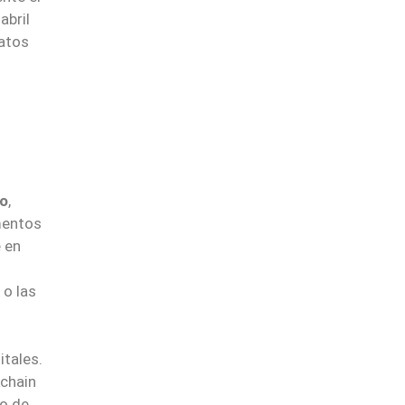
abril
datos
to
,
mentos
 en
 o las
itales.
kchain
o de