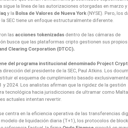
sigue la línea de las autorizaciones otorgadas en marzo y 
daq
y la
Bolsa de Valores de Nueva York
(NYSE). Pero, los 
de la SEC tiene un enfoque estructuralmente diferente.
ron las
acciones tokenizadas
dentro de las cámaras de
ión busca que las plataformas cripto gestionen sus propios
and Clearing Corporation (DTCC).
iene del programa institucional denominado Project Cryp
 dirección del presidente de la SEC, Paul Atkins. Los docu
sustituir el esquema de cumplimiento basado exclusivamente
y 2024. Los analistas afirman que la rigidez de la gestión
tura tecnológica hacia jurisdicciones de ultramar como Malta
s actuales intentan revertir.
e centra en la eficiencia operativa de las transferencias dig
l modelo de liquidación diaria (T+1), los protocolos de bloc
referencia factual, la firma
Ondo Finance
ejecutó en may