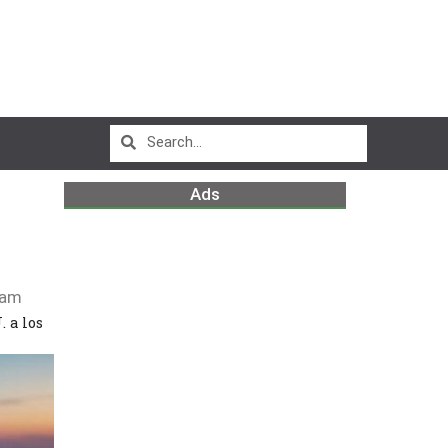
Ads
 am
 a los