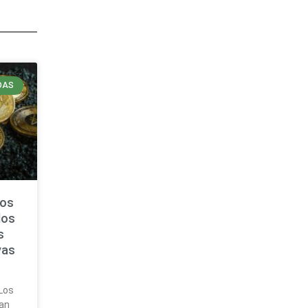
DAS
uos
dos
s
vas
 Los
an