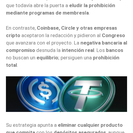
que todavía abre la puerta a
eludir la prohibición
mediante programas de membresía
.
En contraste,
Coinbase, Circle y otras empresas
cripto
aceptaron la redacción y pidieron al
Congreso
que avanzara con el proyecto. La
negativa bancaria al
compromiso
desnuda la
intención real
. Los
bancos
no buscan un
equilibrio
; persiguen una
prohibición
total
.
Su estrategia apunta a
eliminar cualquier producto
que compita
con los
depósitos asegurados
, aunque