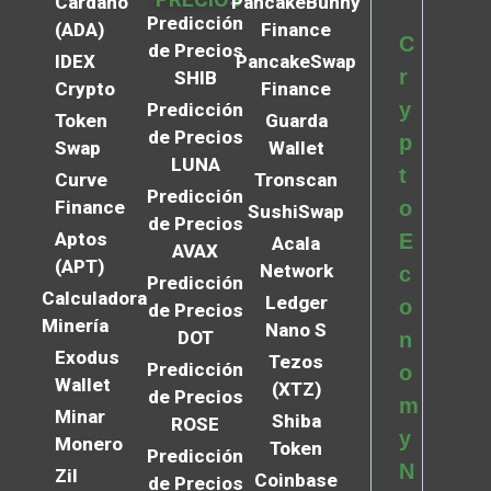
Cardano
PancakeBunny
Predicción
(ADA)
Finance
C
de Precios
IDEX
PancakeSwap
r
SHIB
Crypto
Finance
y
Predicción
Token
Guarda
de Precios
p
Swap
Wallet
LUNA
t
Curve
Tronscan
Predicción
Finance
o
SushiSwap
de Precios
Aptos
E
Acala
AVAX
(APT)
Network
c
Predicción
Calculadora
Ledger
o
de Precios
Minería
Nano S
DOT
n
Exodus
Tezos
Predicción
o
Wallet
(XTZ)
de Precios
m
Minar
Shiba
ROSE
y
Monero
Token
Predicción
N
Zil
Coinbase
de Precios