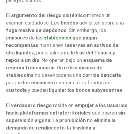
para prohibirlos.
El
argumento del riesgo sistémico
merece un
examen cuidadoso. Los
bancos
advierten sobre una
fuga masiva de depósitos
. Sin embargo, los
emisores
de las
stablecoins
que pagan
recompensas
mantienen
reservas en activos de
alta liquidez
, principalmente
letras del Tesoro y
repos a un día
. No operan bajo un
esquema de
reserva fraccionaria
. Un
retiro masivo de
stablecoins
no desencadena una
corrida bancaria
porque los
emisores
mantienen los fondos en
custodia
y pueden
liquidar los bonos subyacentes
.
El
verdadero riesgo
reside en
empujar a los usuarios
hacia plataformas extraterritoriales
que operan
sin
supervisión alguna
. La
prohibición
no
elimina la
demanda de rendimiento
; la
traslada a