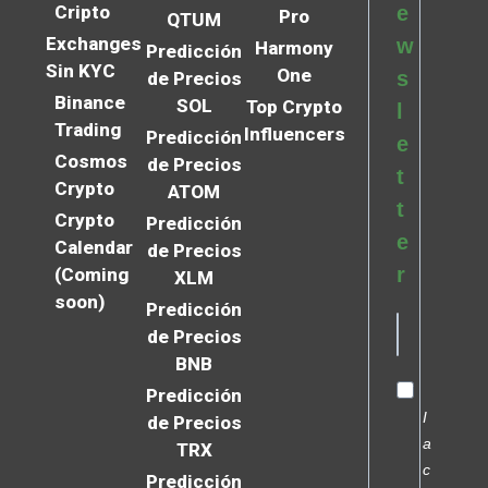
Cripto
e
Pro
QTUM
Exchanges
w
Harmony
Predicción
Sin KYC
One
s
de Precios
Binance
SOL
Top Crypto
l
Trading
Influencers
Predicción
e
Cosmos
de Precios
t
Crypto
ATOM
t
Crypto
Predicción
e
Calendar
de Precios
r
(Coming
XLM
soon)
Predicción
de Precios
BNB
Predicción
I
de Precios
a
TRX
c
Predicción