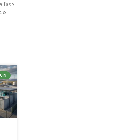
a fase
clo
COIN