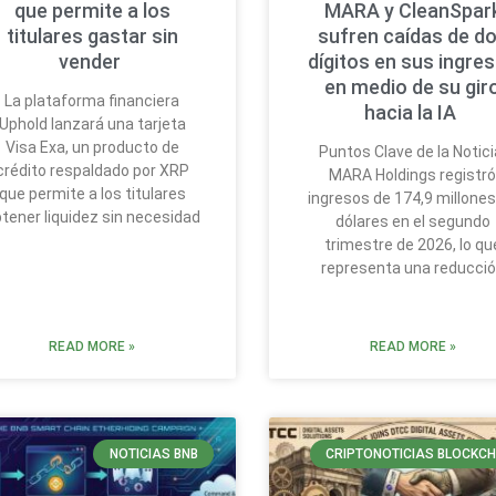
que permite a los
MARA y CleanSpar
titulares gastar sin
sufren caídas de d
vender
dígitos en sus ingre
en medio de su gir
La plataforma financiera
hacia la IA
Uphold lanzará una tarjeta
Visa Exa, un producto de
Puntos Clave de la Notici
crédito respaldado por XRP
MARA Holdings registr
que permite a los titulares
ingresos de 174,9 millones
tener liquidez sin necesidad
dólares en el segundo
trimestre de 2026, lo qu
representa una reducci
READ MORE »
READ MORE »
NOTICIAS BNB
CRIPTONOTICIAS BLOCKCH