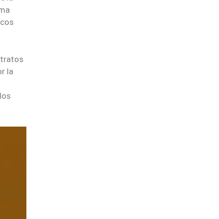
rma
icos
ntratos
r la
los