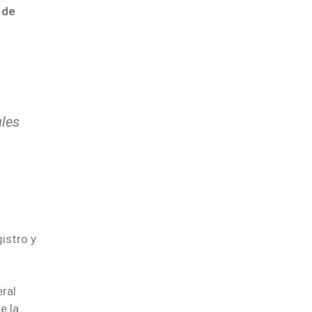
 de
ules
istro y
ral
e la