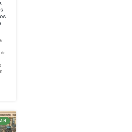
k
os
sos
o
a:
ó
 de
e
ón
AIN