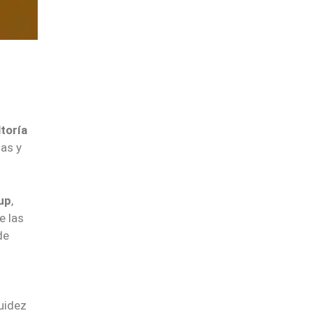
toría
ias y
up
,
e las
de
quidez