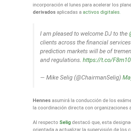
incorporación el lunes para acelerar los pla
derivados
aplicadas a
activos digitales.
I am pleased to welcome DJ to the
clients across the financial service
prediction markets will be of treme
and regulations.
https://t.co/F8m
— Mike Selig (@ChairmanSelig)
Ma
Hennes
asumirá la conducción de los exáme
la coordinación directa con organizaciones
Al respecto
Selig
destacó que, esta designac
orientada a actualizar la supervisión de los c