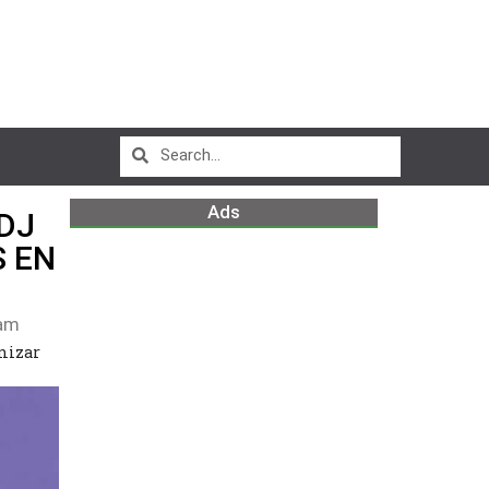
Ads
DJ
 EN
am
nizar