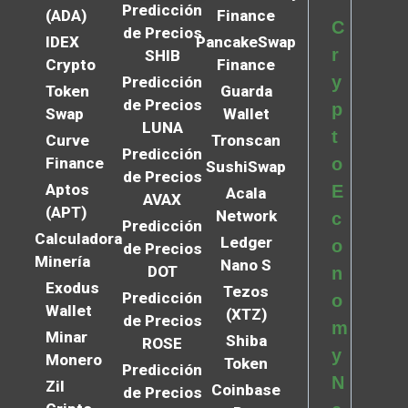
Predicción
(ADA)
Finance
C
de Precios
IDEX
PancakeSwap
r
SHIB
Crypto
Finance
y
Predicción
Token
Guarda
de Precios
p
Swap
Wallet
LUNA
t
Curve
Tronscan
Predicción
Finance
o
SushiSwap
de Precios
Aptos
E
Acala
AVAX
(APT)
Network
c
Predicción
Calculadora
Ledger
o
de Precios
Minería
Nano S
DOT
n
Exodus
Tezos
Predicción
o
Wallet
(XTZ)
de Precios
m
Minar
Shiba
ROSE
y
Monero
Token
Predicción
N
Zil
Coinbase
de Precios