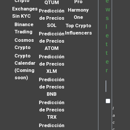
Cripto
e
Pro
QTUM
Exchanges
w
Harmony
Predicción
Sin KYC
One
s
de Precios
Binance
SOL
Top Crypto
l
Trading
Influencers
Predicción
e
Cosmos
de Precios
t
Crypto
ATOM
t
Crypto
Predicción
e
Calendar
de Precios
r
(Coming
XLM
soon)
Predicción
de Precios
BNB
Predicción
I
de Precios
a
TRX
c
Predicción
c