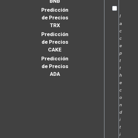
BNB
Predicción
I
de Precios
a
TRX
c
Predicción
c
de Precios
e
CAKE
p
Predicción
t
de Precios
t
ADA
h
e
c
o
n
d
i
t
i