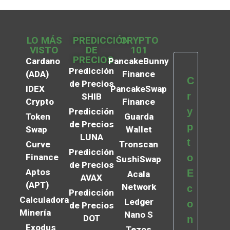
LO MÁS
PREDICCIÓN
CRYPTO
VISTO
DE
101
PRECIOS
Cardano
PancakeBunny
Predicción
(ADA)
Finance
C
de Precios
IDEX
PancakeSwap
r
SHIB
Crypto
Finance
y
Predicción
Token
Guarda
de Precios
p
Swap
Wallet
LUNA
t
Curve
Tronscan
Predicción
Finance
o
SushiSwap
de Precios
Aptos
E
Acala
AVAX
(APT)
Network
c
Predicción
Calculadora
Ledger
o
de Precios
Minería
Nano S
DOT
n
Exodus
Tezos