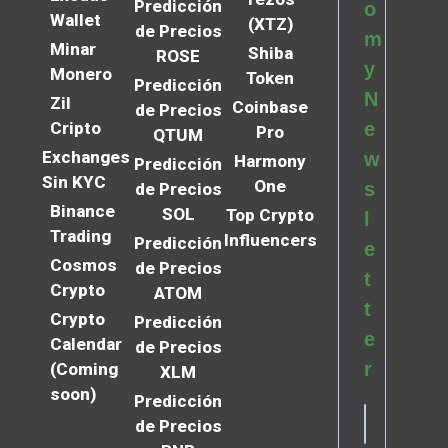
Predicción
o
Wallet
(XTZ)
de Precios
m
Minar
Shiba
ROSE
y
Monero
Token
Predicción
N
Zil
Coinbase
de Precios
Cripto
e
Pro
QTUM
Exchanges
w
Harmony
Predicción
Sin KYC
One
s
de Precios
Binance
SOL
Top Crypto
l
Trading
Influencers
Predicción
e
Cosmos
de Precios
t
Crypto
ATOM
t
Crypto
Predicción
e
Calendar
de Precios
r
(Coming
XLM
soon)
Predicción
de Precios