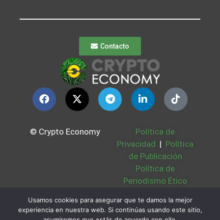
Contacto
© Crypto Economy
Política de
Privacidad
|
Política
de Publicación
Política de
Periodismo Ético
Política Cookies
|
Usamos cookies para asegurar que te damos la mejor
Bases Legales
|
experiencia en nuestra web. Si continúas usando este sitio,
Partners
|
Sobre
asumiremos que estás de acuerdo con ello.