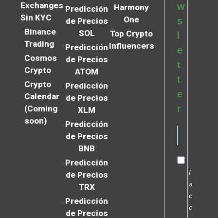
Exchanges
w
Harmony
Predicción
Sin KYC
One
s
de Precios
Binance
SOL
Top Crypto
l
Trading
Influencers
Predicción
e
Cosmos
de Precios
t
Crypto
ATOM
t
Crypto
Predicción
e
Calendar
de Precios
r
(Coming
XLM
soon)
Predicción
de Precios
BNB
Predicción
I
de Precios
a
TRX
c
Predicción
c
de Precios