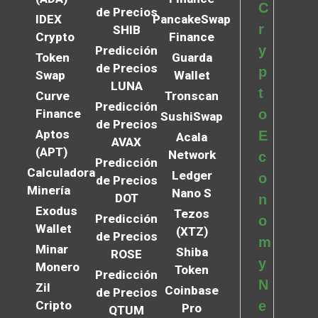
C
de Precios
IDEX
PancakeSwap
r
SHIB
Crypto
Finance
y
Predicción
Token
Guarda
de Precios
p
Swap
Wallet
LUNA
t
Curve
Tronscan
Predicción
Finance
o
SushiSwap
de Precios
Aptos
E
Acala
AVAX
(APT)
Network
c
Predicción
Calculadora
Ledger
o
de Precios
Minería
Nano S
DOT
n
Exodus
Tezos
Predicción
o
Wallet
(XTZ)
de Precios
m
Minar
Shiba
ROSE
y
Monero
Token
Predicción
N
Zil
Coinbase
de Precios
Cripto
e
Pro
QTUM