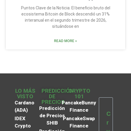
Puntos Clave de la Noticia: El beneficio bruto del
ecosistema Bitcoin de Block descendió un 31%
interanual en el segundo trimestre de 2026,
situándose en
READ MORE »
LO MÁS
PREDICCIÓN
CRYPTO
VISTO
DE
101
PRECIOS
Cardano
PancakeBunny
Predicción
(ADA)
Finance
C
de Precios
IDEX
PancakeSwap
r
SHIB
Crypto
Finance