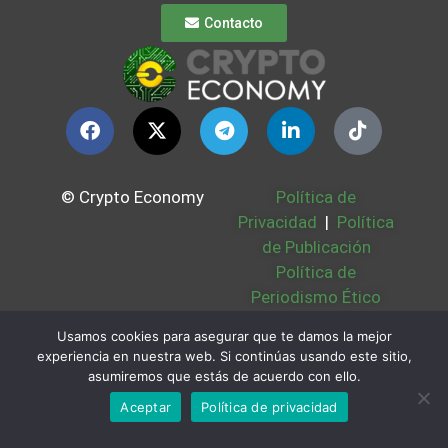
Contacto
© Crypto Economy
Política de
Privacidad
|
Política
de Publicación
Política de
Periodismo Ético
Política Cookies
|
Usamos cookies para asegurar que te damos la mejor
Bases Legales
|
experiencia en nuestra web. Si continúas usando este sitio,
Partners
|
Sobre
asumiremos que estás de acuerdo con ello.
Nosotros
Aceptar
Política de privacidad