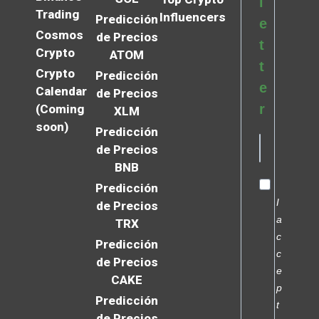
l
Trading
Influencers
Predicción
e
Cosmos
de Precios
t
Crypto
ATOM
t
Crypto
Predicción
e
Calendar
de Precios
r
(Coming
XLM
soon)
Predicción
de Precios
BNB
Predicción
I
de Precios
a
TRX
c
Predicción
c
de Precios
e
CAKE
p
Predicción
t
de Precios