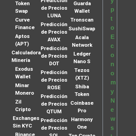
y
Predicción
Token
Guarda
de Precios
p
Swap
Wallet
LUNA
t
Curve
Tronscan
Predicción
Finance
o
SushiSwap
de Precios
Aptos
E
Acala
AVAX
(APT)
Network
c
Predicción
Calculadora
Ledger
o
de Precios
Minería
Nano S
DOT
n
Exodus
Tezos
Predicción
o
Wallet
(XTZ)
de Precios
m
Minar
Shiba
ROSE
y
Monero
Token
Predicción
N
Zil
Coinbase
de Precios
Cripto
e
Pro
QTUM
Exchanges
w
Harmony
Predicción
Sin KYC
One
s
de Precios
Binance
SOL
Top Crypto