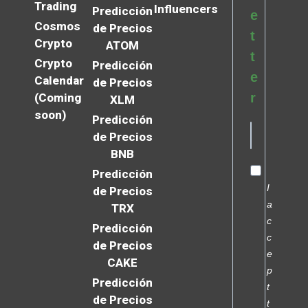
Trading
Influencers
Predicción
e
Cosmos
de Precios
t
Crypto
ATOM
t
Crypto
Predicción
e
Calendar
de Precios
r
(Coming
XLM
soon)
Predicción
de Precios
BNB
Predicción
I
de Precios
a
TRX
c
Predicción
c
de Precios
e
CAKE
p
Predicción
t
de Precios
t