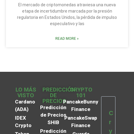
El mercado de criptomonedas atraviesa una nueva
etapa de incertidumbre marcada por la presión
regulatoria en Estados Unidos, la pérdida de impulso
especulativo y las
READ MORE »
LO MÁS
PREDICCIÓN
CRYPTO
VISTO
DE
101
PRECIOS
Cardano
PancakeBunny
Predicción
(ADA)
Finance
C
de Precios
IDEX
PancakeSwap
r
SHIB
Crypto
Finance
y
Predicción