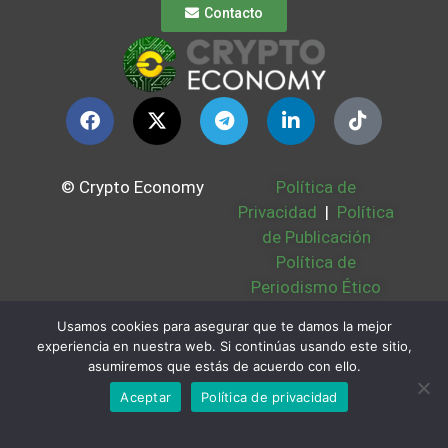
Contacto
© Crypto Economy
Política de
Privacidad
|
Política
de Publicación
Política de
Periodismo Ético
Política Cookies
|
Usamos cookies para asegurar que te damos la mejor
Bases Legales
|
experiencia en nuestra web. Si continúas usando este sitio,
Partners
|
Sobre
asumiremos que estás de acuerdo con ello.
Nosotros
Aceptar
Política de privacidad