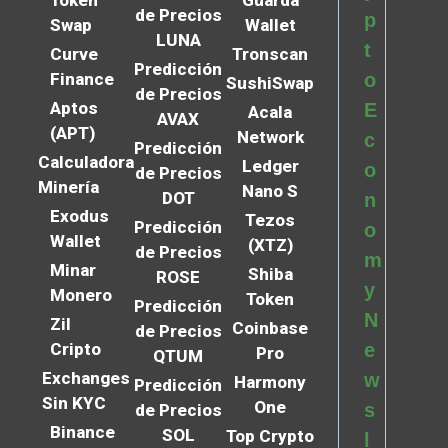
Token
Guarda
de Precios
p
Swap
Wallet
LUNA
t
Curve
Tronscan
Predicción
Finance
o
SushiSwap
de Precios
Aptos
E
Acala
AVAX
(APT)
Network
c
Predicción
Calculadora
Ledger
o
de Precios
Minería
Nano S
DOT
n
Exodus
Tezos
Predicción
o
Wallet
(XTZ)
de Precios
m
Minar
Shiba
ROSE
y
Monero
Token
Predicción
N
Zil
Coinbase
de Precios
Cripto
e
Pro
QTUM
Exchanges
w
Harmony
Predicción
Sin KYC
One
s
de Precios
Binance
SOL
Top Crypto
l