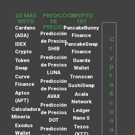
LO MÁS
PREDICCIÓN
CRYPTO
VISTO
DE
101
PRECIOS
Cardano
PancakeBunny
Predicción
(ADA)
Finance
C
de Precios
IDEX
PancakeSwap
r
SHIB
Crypto
Finance
y
Predicción
Token
Guarda
de Precios
p
Swap
Wallet
LUNA
t
Curve
Tronscan
Predicción
Finance
o
SushiSwap
de Precios
Aptos
E
Acala
AVAX
(APT)
Network
c
Predicción
Calculadora
Ledger
o
de Precios
Minería
Nano S
DOT
n
Exodus
Tezos
Predicción
o
Wallet
(XTZ)