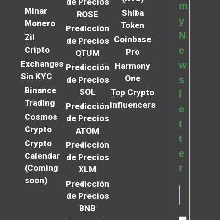
de Precios
m
Minar
Shiba
ROSE
y
Monero
Token
Predicción
N
Zil
Coinbase
de Precios
Cripto
e
Pro
QTUM
Exchanges
w
Harmony
Predicción
Sin KYC
One
s
de Precios
Binance
SOL
Top Crypto
l
Trading
Influencers
Predicción
e
Cosmos
de Precios
t
Crypto
ATOM
t
Crypto
Predicción
e
Calendar
de Precios
r
(Coming
XLM
soon)
Predicción
de Precios
BNB