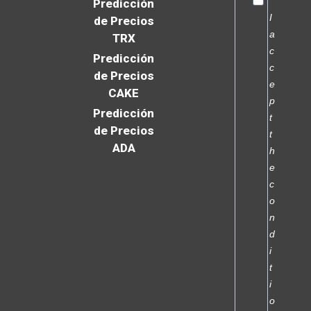
Predicción
I
de Precios
a
TRX
c
Predicción
c
de Precios
e
CAKE
p
Predicción
t
de Precios
t
ADA
h
e
c
o
n
d
i
t
i
o