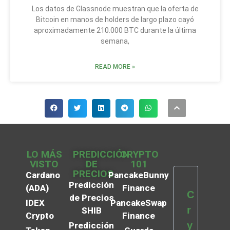
Los datos de Glassnode muestran que la oferta de
Bitcoin en manos de holders de largo plazo cayó
aproximadamente 210.000 BTC durante la última
semana,
READ MORE »
LO MÁS
PREDICCIÓN
CRYPTO
VISTO
DE
101
PRECIOS
Cardano
PancakeBunny
Predicción
(ADA)
Finance
C
de Precios
IDEX
PancakeSwap
r
SHIB
Crypto
Finance
y
Predicción