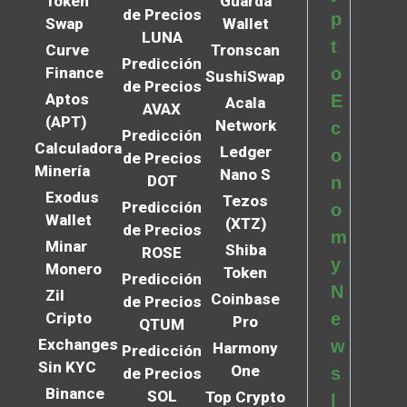
Token
Guarda
de Precios
p
Swap
Wallet
LUNA
t
Curve
Tronscan
Predicción
Finance
o
SushiSwap
de Precios
Aptos
E
Acala
AVAX
(APT)
Network
c
Predicción
Calculadora
Ledger
o
de Precios
Minería
Nano S
DOT
n
Exodus
Tezos
Predicción
o
Wallet
(XTZ)
de Precios
m
Minar
Shiba
ROSE
y
Monero
Token
Predicción
N
Zil
Coinbase
de Precios
Cripto
e
Pro
QTUM
Exchanges
w
Harmony
Predicción
Sin KYC
One
s
de Precios
Binance
SOL
Top Crypto
l