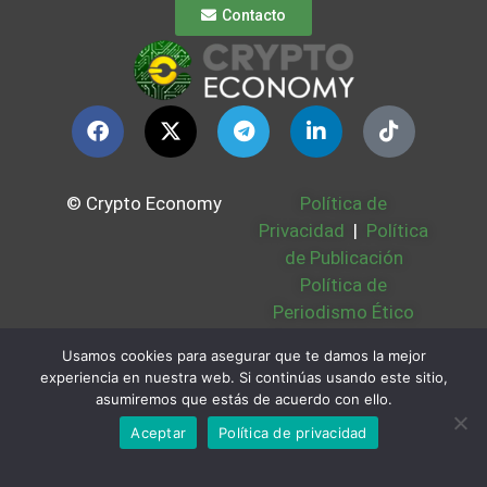
Contacto
© Crypto Economy
Política de
Privacidad
|
Política
de Publicación
Política de
Periodismo Ético
Política Cookies
|
Usamos cookies para asegurar que te damos la mejor
Bases Legales
|
experiencia en nuestra web. Si continúas usando este sitio,
Partners
|
Sobre
asumiremos que estás de acuerdo con ello.
Nosotros
Aceptar
Política de privacidad