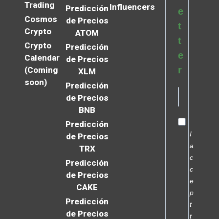
Trading
Influencers
Predicción
e
Cosmos
de Precios
t
Crypto
ATOM
t
Crypto
Predicción
e
Calendar
de Precios
r
(Coming
XLM
soon)
Predicción
de Precios
BNB
Predicción
I
de Precios
a
TRX
c
Predicción
c
de Precios
e
CAKE
p
Predicción
t
de Precios
t