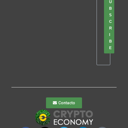
U
B
S
C
R
I
B
E
Contacto