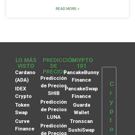
READ MORE »
LO MÁS
PREDICCIÓN
CRYPTO
VISTO
DE
101
PRECIOS
Cardano
PancakeBunny
Predicción
(ADA)
Finance
C
de Precios
IDEX
PancakeSwap
r
SHIB
Crypto
Finance
y
Predicción
Token
Guarda
de Precios
p
Swap
Wallet
LUNA
t
Curve
Tronscan
Predicción
Finance
o
SushiSwap
de Precios