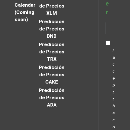
e
Calendar
de Precios
r
(Coming
XLM
soon)
Predicción
de Precios
BNB
Predicción
I
de Precios
a
TRX
c
Predicción
c
de Precios
e
CAKE
p
Predicción
t
de Precios
t
ADA
h
e
c
o