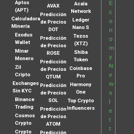
Aptos
E
Acala
AVAX
(APT)
Network
c
Predicción
Calculadora
Ledger
o
de Precios
Minería
Nano S
DOT
n
Exodus
Tezos
Predicción
o
Wallet
(XTZ)
de Precios
m
Minar
Shiba
ROSE
y
Monero
Token
Predicción
N
Zil
Coinbase
de Precios
Cripto
e
Pro
QTUM
Exchanges
w
Harmony
Predicción
Sin KYC
One
s
de Precios
Binance
SOL
Top Crypto
l
Trading
Influencers
Predicción
e
Cosmos
de Precios
t
Crypto
ATOM
t
Crypto
Predicción