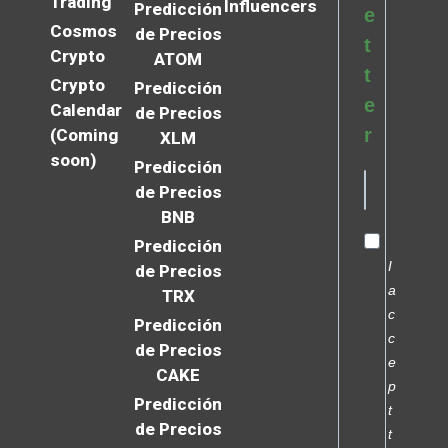
Trading
Influencers
Predicción
e
Cosmos
de Precios
t
Crypto
ATOM
t
Crypto
Predicción
e
Calendar
de Precios
r
(Coming
XLM
soon)
Predicción
de Precios
BNB
Predicción
I
de Precios
a
TRX
c
Predicción
c
de Precios
e
CAKE
p
Predicción
t
de Precios
t