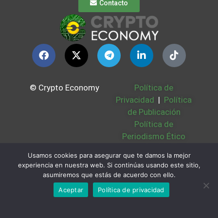
Contacto
© Crypto Economy
Política de
Privacidad
|
Política
de Publicación
Política de
Periodismo Ético
Política Cookies
|
Usamos cookies para asegurar que te damos la mejor
Bases Legales
|
experiencia en nuestra web. Si continúas usando este sitio,
Partners
|
Sobre
asumiremos que estás de acuerdo con ello.
Nosotros
Aceptar
Política de privacidad