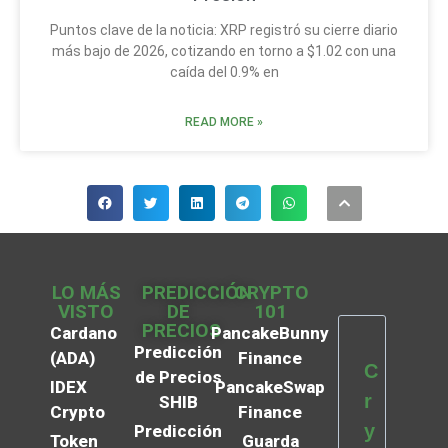
Puntos clave de la noticia: XRP registró su cierre diario
más bajo de 2026, cotizando en torno a $1.02 con una
caída del 0.9% en
READ MORE »
LO MÁS
PREDICCIÓN
CRYPTO
VISTO
DE
101
PRECIOS
Cardano
PancakeBunny
Predicción
(ADA)
Finance
C
de Precios
IDEX
PancakeSwap
r
SHIB
Crypto
Finance
y
Predicción
Token
Guarda