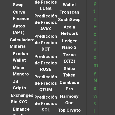
de Precios
p
Swap
Wallet
LUNA
t
Curve
Tronscan
Predicción
Finance
o
SushiSwap
de Precios
Aptos
E
Acala
AVAX
(APT)
Network
c
Predicción
Calculadora
Ledger
o
de Precios
Minería
Nano S
DOT
n
Exodus
Tezos
Predicción
o
Wallet
(XTZ)
de Precios
m
Minar
Shiba
ROSE
y
Monero
Token
Predicción
N
Zil
Coinbase
de Precios
Cripto
e
Pro
QTUM
Exchanges
w
Harmony
Predicción
Sin KYC
One
s
de Precios
Binance
SOL
Top Crypto
l