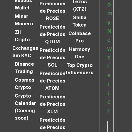
Exodus
Tezos
Predicción
o
Wallet
(XTZ)
de Precios
m
Minar
Shiba
ROSE
y
Monero
Token
Predicción
N
Zil
Coinbase
de Precios
Cripto
e
Pro
QTUM
Exchanges
w
Harmony
Predicción
Sin KYC
One
s
de Precios
Binance
SOL
Top Crypto
l
Trading
Influencers
Predicción
e
Cosmos
de Precios
t
Crypto
ATOM
t
Crypto
Predicción
e
Calendar
de Precios
r
(Coming
XLM
soon)
Predicción
de Precios