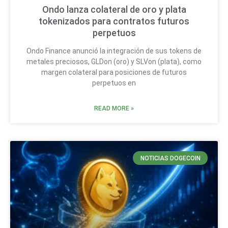
Ondo lanza colateral de oro y plata
tokenizados para contratos futuros
perpetuos
Ondo Finance anunció la integración de sus tokens de
metales preciosos, GLDon (oro) y SLVon (plata), como
margen colateral para posiciones de futuros
perpetuos en
READ MORE »
NOTICIAS DOGECOIN