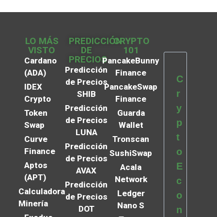
LO MÁS
PREDICCIÓN
CRYPTO
VISTO
DE
101
PRECIOS
Cardano
PancakeBunny
Predicción
(ADA)
Finance
C
de Precios
IDEX
PancakeSwap
r
SHIB
Crypto
Finance
y
Predicción
Token
Guarda
de Precios
p
Swap
Wallet
LUNA
t
Curve
Tronscan
Predicción
Finance
o
SushiSwap
de Precios
Aptos
E
Acala
AVAX
(APT)
Network
c
Predicción
Calculadora
Ledger
o
de Precios
Minería
Nano S
DOT
n