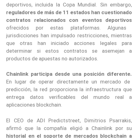
deportivos, incluida la Copa Mundial. Sin embargo,
reguladores de más de 11 estados han cuestionado
contratos relacionados con eventos deportivos
ofrecidos por estas plataformas. Algunas
jurisdicciones han impulsado restricciones, mientras
que otras han iniciado acciones legales para
determinar si estos contratos se asemejan a
productos de apuestas no autorizados.
Chainlink participa desde una posición diferente.
En lugar de operar directamente un mercado de
predicción, la red proporciona la infraestructura que
entrega datos verificables del mundo real a
aplicaciones blockchain.
El CEO de ADI Predictstreet, Dimitrios Psarrakis,
afirmó que la compañía eligió a Chainlink por su
historial en el soporte de mercados blockchain a