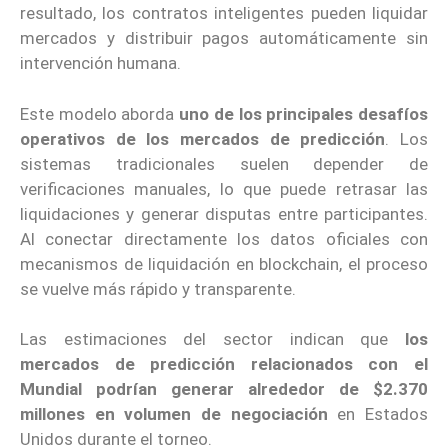
resultado, los contratos inteligentes pueden liquidar
mercados y distribuir pagos automáticamente sin
intervención humana.
Este modelo aborda
uno de los principales desafíos
operativos de los mercados de predicción
. Los
sistemas tradicionales suelen depender de
verificaciones manuales, lo que puede retrasar las
liquidaciones y generar disputas entre participantes.
Al conectar directamente los datos oficiales con
mecanismos de liquidación en blockchain, el proceso
se vuelve más rápido y transparente.
Las estimaciones del sector indican que
los
mercados de predicción relacionados con el
Mundial podrían generar alrededor de $2.370
millones en volumen de negociación
en Estados
Unidos durante el torneo.