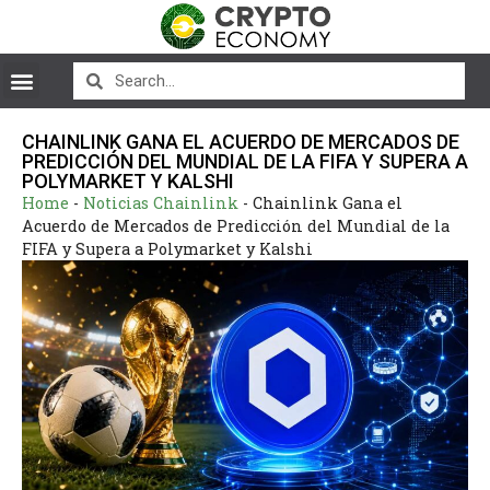
CHAINLINK GANA EL ACUERDO DE MERCADOS DE
PREDICCIÓN DEL MUNDIAL DE LA FIFA Y SUPERA A
POLYMARKET Y KALSHI
Home
-
Noticias Chainlink
-
Chainlink Gana el
Acuerdo de Mercados de Predicción del Mundial de la
FIFA y Supera a Polymarket y Kalshi