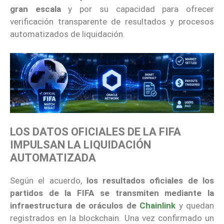
gran escala
y por su capacidad para ofrecer
verificación transparente de resultados y procesos
automatizados de liquidación.
LOS DATOS OFICIALES DE LA FIFA
IMPULSAN LA LIQUIDACIÓN
AUTOMATIZADA
Según el acuerdo,
los resultados oficiales de los
partidos de la FIFA se transmiten mediante la
infraestructura de oráculos de
Chainlink
y quedan
registrados en la blockchain. Una vez confirmado un