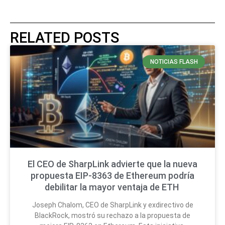
RELATED POSTS
NOTICIAS FLASH
El CEO de SharpLink advierte que la nueva
propuesta EIP-8363 de Ethereum podría
debilitar la mayor ventaja de ETH
Joseph Chalom, CEO de SharpLink y exdirectivo de
BlackRock, mostró su rechazo a la propuesta de