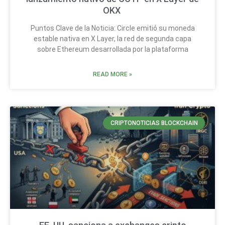
OKX
Puntos Clave de la Noticia: Circle emitió su moneda
estable nativa en X Layer, la red de segunda capa
sobre Ethereum desarrollada por la plataforma
READ MORE »
CRIPTONOTICIAS BLOCKCHAIN