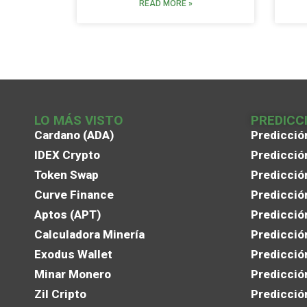
READ MORE »
LO MÁS VISTO
PREDICC
Cardano (ADA)
Predicció
IDEX Crypto
Predicció
Token Swap
Predicció
Curve Finance
Predicció
Aptos (APT)
Predicció
Calculadora Minería
Predicció
Exodus Wallet
Predicció
Minar Monero
Predicció
Zil Cripto
Predicció