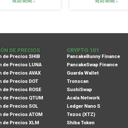
READ MORE »
READ MORE »
IÓN DE PRECIOS
CRYPTO 101
n de Precios SHIB
PancakeBunny Finance
n de Precios LUNA
PancakeSwap Finance
n de Precios AVAX
Guarda Wallet
n de Precios DOT
Tronscan
n de Precios ROSE
SushiSwap
n de Precios QTUM
Acala Network
n de Precios SOL
Ledger Nano S
n de Precios ATOM
Tezos (XTZ)
n de Precios XLM
Shiba Token