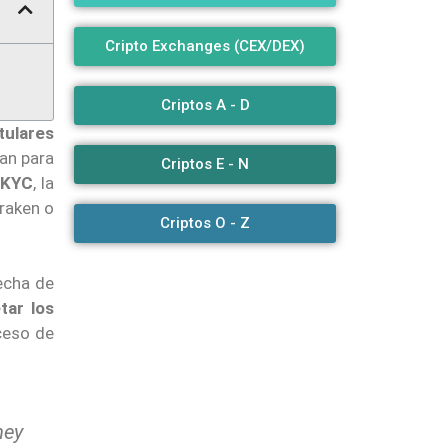
Cripto Exchanges (CEX/DEX)
Criptos A - D
tulares
can para
Criptos E - N
n KYC
, la
Kraken o
Criptos O - Z
echa de
tar los
oceso de
hey