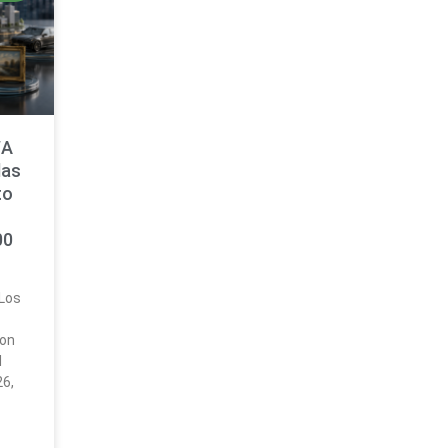
WA
las
to
00
 Los
ron
l
6,