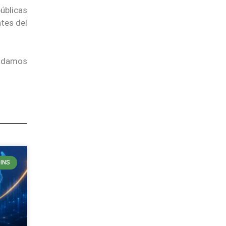
úblicas
ntes del
endamos
INS