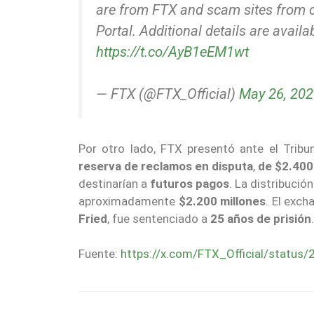
are from FTX and scam sites from c
Portal. Additional details are availa
https://t.co/AyB1eEM1wt
— FTX (@FTX_Official)
May 26, 20
Por otro lado, FTX presentó ante el Tribu
reserva de reclamos en disputa
,
de $2.400
destinarían a
futuros pagos
. La distribució
aproximadamente
$2.200 millones
. El exc
Fried
, fue sentenciado a
25 años de prisión
.
Fuente:
https://x.com/FTX_Official/stat