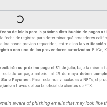
echa de inicio para la próxima distribución de pagos a ti
á la fecha de registro para determinar qué acreedores califi
 los pasos previos requeridos, entre ellos la
verificació
egistro con uno de los proveedores autorizados
: BitGo, 
recibirán su próximo pago el 31 de julio
, bajo la misma f
n recibido un pago anterior al 29 de mayo
deben comple
BitGo o Payoneer
. Para reclamos vinculadas a
NFTs
, el pr
e junio
a través del portal oficial de clientes de FTX.
main aware of phishing emails that may look like t