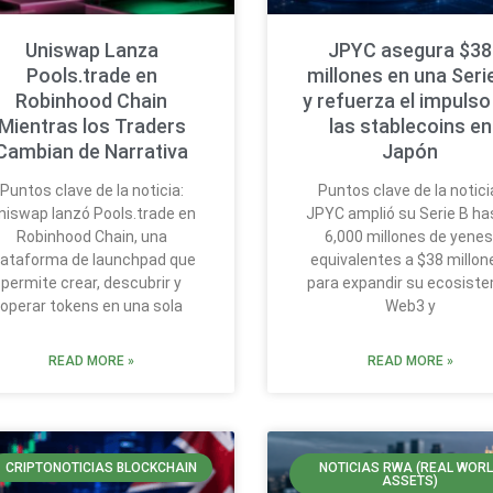
Uniswap Lanza
JPYC asegura $38
Pools.trade en
millones en una Seri
Robinhood Chain
y refuerza el impulso
Mientras los Traders
las stablecoins en
Cambian de Narrativa
Japón
Puntos clave de la noticia:
Puntos clave de la notici
niswap lanzó Pools.trade en
JPYC amplió su Serie B ha
Robinhood Chain, una
6,000 millones de yenes
lataforma de launchpad que
equivalentes a $38 millon
permite crear, descubrir y
para expandir su ecosist
operar tokens en una sola
Web3 y
READ MORE »
READ MORE »
CRIPTONOTICIAS BLOCKCHAIN
NOTICIAS RWA (REAL WOR
ASSETS)