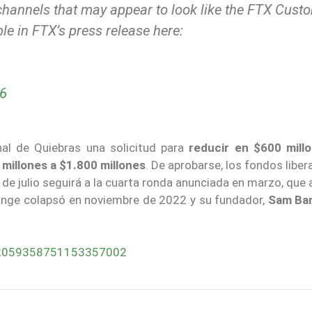
hannels that may appear to look like the FTX Cust
ble in FTX’s press release here:
26
nal de Quiebras una solicitud para
reducir en $600 mill
 millones a $1.800 millones
. De aprobarse, los fondos libe
n de julio seguirá a la cuarta ronda anunciada en marzo, que
hange colapsó en noviembre de 2022 y su fundador,
Sam Ba
us/2059358751153357002