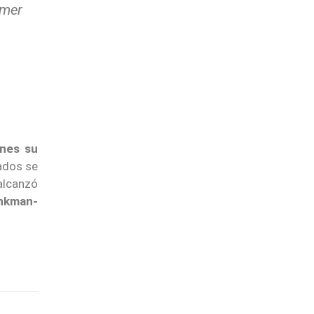
omer
ones su
rados se
 alcanzó
nkman-