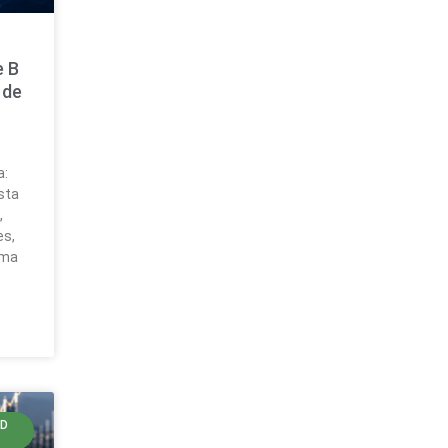
e B
 de
a:
sta
,
es,
ema
LD