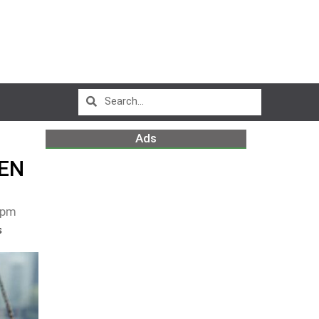
Ads
 EN
 pm
s