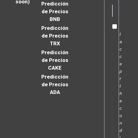
soon)
Predicción
de Precios
BNB
Predicción
I
de Precios
a
TRX
c
Predicción
c
de Precios
e
CAKE
p
Predicción
t
de Precios
t
ADA
h
e
c
o
n
d
i