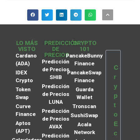
LO MÁS
PREDICCIÓN
CRYPTO
VISTO
DE
101
PRECIOS
Cardano
PancakeBunny
Predicción
(ADA)
Finance
C
de Precios
IDEX
PancakeSwap
r
SHIB
Crypto
Finance
y
Predicción
Token
Guarda
de Precios
p
Swap
Wallet
LUNA
t
Curve
Tronscan
Predicción
Finance
o
SushiSwap
de Precios
Aptos
E
Acala
AVAX
(APT)
Network
c
Predicción
Calculadora