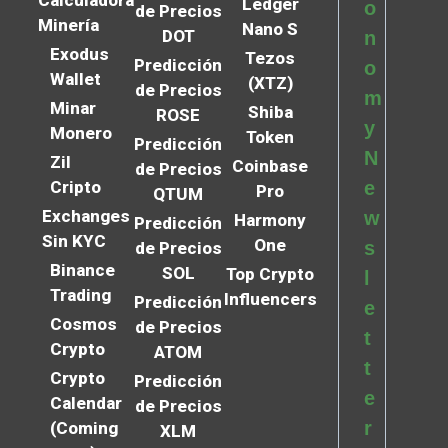
Ledger
o
de Precios
Minería
Nano S
DOT
n
Exodus
Tezos
Predicción
o
Wallet
(XTZ)
de Precios
m
Minar
Shiba
ROSE
y
Monero
Token
Predicción
N
Zil
Coinbase
de Precios
Cripto
e
Pro
QTUM
Exchanges
w
Harmony
Predicción
Sin KYC
One
s
de Precios
Binance
SOL
Top Crypto
l
Trading
Influencers
Predicción
e
Cosmos
de Precios
t
Crypto
ATOM
t
Crypto
Predicción
e
Calendar
de Precios
r
(Coming
XLM