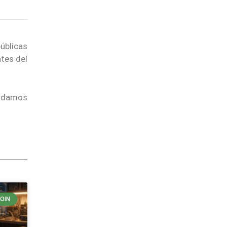
úblicas
ntes del
endamos
COIN