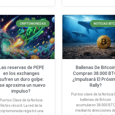
CRIPTOMONEDAS
NOTICIAS BIT
Las reservas de PEPE
Ballenas De Bitcoi
en los exchanges
Compran 38.000 BT
sufren un duro golpe:
¿Impulsará El Próxi
se aproxima un nuevo
Rally?
impulso?
Puntos clave de la Noticia
ballenas de Bitcoin
Puntos Clave de la Noticia:
acumularon 38.000 BT
Retiro récord: La red de la
mediante direcciones d
criptomoneda registró una