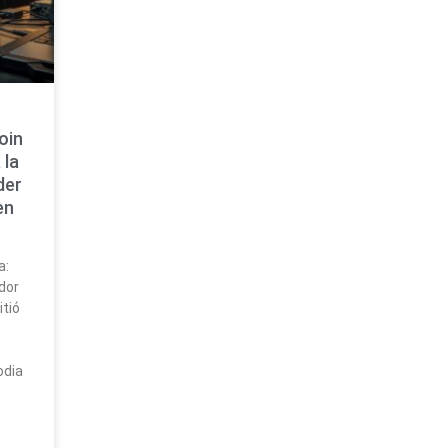
oin
 la
der
en
a:
dor
tió
e
odia