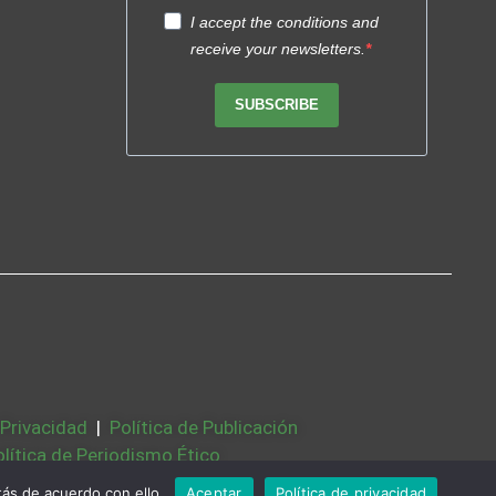
I accept the conditions and
receive your newsletters.
SUBSCRIBE
 Privacidad
|
Política de Publicación
olítica de Periodismo Ético
Bases Legales
|
Partners
|
Sobre Nosotros
ás de acuerdo con ello.
Aceptar
Política de privacidad