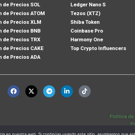
n de Precios SOL
Ledger Nano S
n de Precios ATOM
Tezos (XTZ)
n de Precios XLM
Shiba Token
n de Precios BNB
Coinbase Pro
n de Precios TRX
Harmony One
n de Precios CAKE
Top Crypto Influencers
n de Precios ADA
Política de
P
Política Cookies
|
ia en nuestra web. Si continúas usando este sitio, asumiremos que est