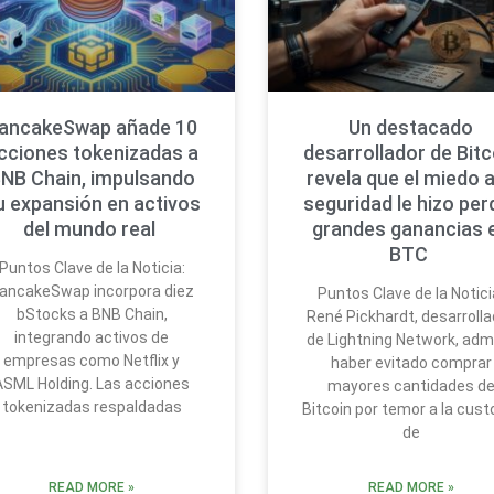
ancakeSwap añade 10
Un destacado
cciones tokenizadas a
desarrollador de Bitc
NB Chain, impulsando
revela que el miedo a
u expansión en activos
seguridad le hizo per
del mundo real
grandes ganancias 
BTC
Puntos Clave de la Noticia:
ancakeSwap incorpora diez
Puntos Clave de la Notici
bStocks a BNB Chain,
René Pickhardt, desarrolla
integrando activos de
de Lightning Network, admi
empresas como Netflix y
haber evitado comprar
ASML Holding. Las acciones
mayores cantidades d
tokenizadas respaldadas
Bitcoin por temor a la cust
de
READ MORE »
READ MORE »