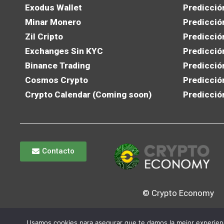
Exodus Wallet
Predicció
Minar Monero
Predicció
Zil Cripto
Predicció
Exchanges Sin KYC
Predicció
Binance Trading
Predicció
Cosmos Crypto
Predicció
Crypto Calendar (Coming soon)
Predicció
Contacto
© Crypto Economy
Usamos cookies para asegurar que te damos la mejor experienc