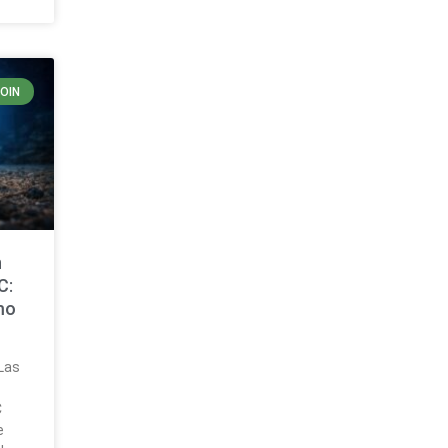
COIN
n
C:
mo
 Las
C
e