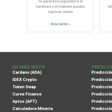
no garantiza seguridad si el
hardware o el malware pueden
bi
capturar claves
READ MORE »
LO MÁS VISTO
PREDICC
Cardano (ADA)
Predicció
IDEX Crypto
Predicció
Token Swap
Predicció
Curve Finance
Predicció
Aptos (APT)
Predicció
Calculadora Minería
Predicció