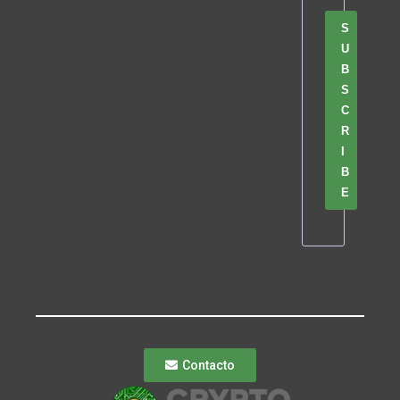
S
U
B
S
C
R
I
B
E
Contacto