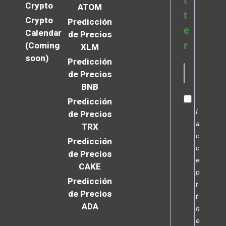
t
Crypto
ATOM
t
Crypto
Predicción
e
Calendar
de Precios
r
(Coming
XLM
soon)
Predicción
de Precios
BNB
Predicción
I
de Precios
a
TRX
c
Predicción
c
de Precios
e
CAKE
p
Predicción
t
de Precios
t
ADA
h
e