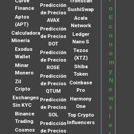
Curve
Tronscan
Predicción
Finance
o
SushiSwap
de Precios
Aptos
E
Acala
AVAX
(APT)
Network
c
Predicción
Calculadora
Ledger
o
de Precios
Minería
Nano S
DOT
n
Exodus
Tezos
Predicción
o
Wallet
(XTZ)
de Precios
m
Minar
Shiba
ROSE
y
Monero
Token
Predicción
N
Zil
Coinbase
de Precios
Cripto
e
Pro
QTUM
Exchanges
w
Harmony
Predicción
Sin KYC
One
s
de Precios
Binance
SOL
Top Crypto
l
Trading
Influencers
Predicción
e
Cosmos
de Precios