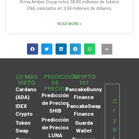
firma Amber Group retiró 38,89 millones de tokens
ENA, valorados en 3,58 millones de dólares,
READ MORE »
LO MÁS
PREDICCIÓN
CRYPTO
VISTO
DE
101
PRECIOS
Cardano
PancakeBunny
Predicción
(ADA)
Finance
C
de Precios
IDEX
PancakeSwap
r
SHIB
Crypto
Finance
y
Predicción
Token
Guarda
de Precios
p
Swap
Wallet
LUNA
t