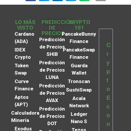
LO MÁS
PREDICCIÓN
CRYPTO
VISTO
DE
101
PRECIOS
Cardano
PancakeBunny
Predicción
(ADA)
Finance
C
de Precios
IDEX
PancakeSwap
r
SHIB
Crypto
Finance
y
Predicción
Token
Guarda
de Precios
p
Swap
Wallet
LUNA
t
Curve
Tronscan
Predicción
Finance
o
SushiSwap
de Precios
Aptos
E
Acala
AVAX
(APT)
Network
c
Predicción
Calculadora
Ledger
o
de Precios
Minería
Nano S
DOT
n
Exodus
Tezos