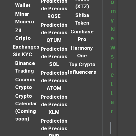
Predicción
o
Wallet
(XTZ)
de Precios
m
Minar
Shiba
ROSE
y
Monero
Token
Predicción
N
Zil
Coinbase
de Precios
Cripto
e
Pro
QTUM
Exchanges
w
Harmony
Predicción
Sin KYC
One
s
de Precios
Binance
SOL
Top Crypto
l
Trading
Influencers
Predicción
e
Cosmos
de Precios
t
Crypto
ATOM
t
Crypto
Predicción
e
Calendar
de Precios
r
(Coming
XLM
soon)
Predicción
de Precios