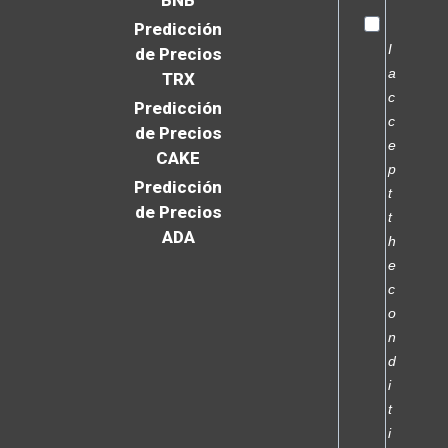
BNB
Predicción
I
de Precios
a
TRX
c
Predicción
c
de Precios
e
CAKE
p
Predicción
t
de Precios
t
ADA
h
e
c
o
n
d
i
t
i