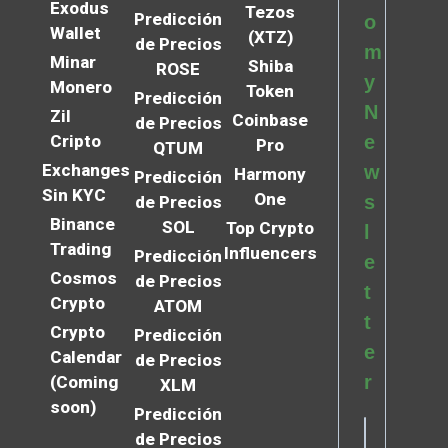
Exodus
Tezos
Predicción
o
Wallet
(XTZ)
de Precios
m
Minar
Shiba
ROSE
y
Monero
Token
Predicción
N
Zil
Coinbase
de Precios
Cripto
e
Pro
QTUM
Exchanges
w
Harmony
Predicción
Sin KYC
One
s
de Precios
Binance
SOL
Top Crypto
l
Trading
Influencers
Predicción
e
Cosmos
de Precios
t
Crypto
ATOM
t
Crypto
Predicción
e
Calendar
de Precios
r
(Coming
XLM
soon)
Predicción
de Precios