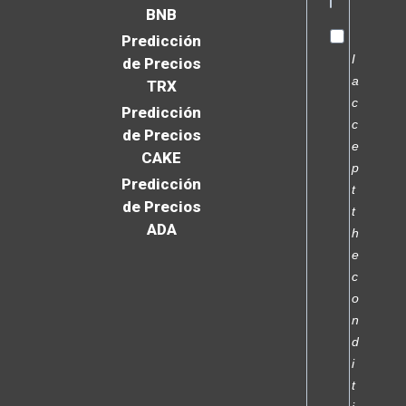
BNB
Predicción
I
de Precios
a
TRX
c
Predicción
c
de Precios
e
CAKE
p
Predicción
t
de Precios
t
ADA
h
e
c
o
n
d
i
t