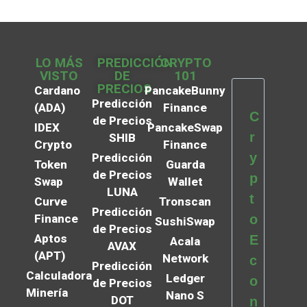
LO MÁS
PREDICCIÓN
CRYPTO
VISTO
DE
101
PRECIOS
Cardano
PancakeBunny
Predicción
(ADA)
Finance
C
de Precios
IDEX
PancakeSwap
r
SHIB
Crypto
Finance
y
Predicción
Token
Guarda
de Precios
p
Swap
Wallet
LUNA
t
Curve
Tronscan
Predicción
Finance
o
SushiSwap
de Precios
Aptos
E
Acala
AVAX
(APT)
Network
c
Predicción
Calculadora
Ledger
o
de Precios
Minería
Nano S
DOT
n