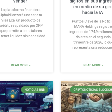
vender
dígitos en sus ingre
en medio de su gir
La plataforma financiera
hacia la IA
Uphold lanzará una tarjeta
Visa Exa, un producto de
Puntos Clave de la Notici
crédito respaldado por XRP
MARA Holdings registr
que permite a los titulares
ingresos de 174,9 millones
tener liquidez sin necesidad
dólares en el segundo
trimestre de 2026, lo qu
representa una reducci
READ MORE »
READ MORE »
NOTICIAS BNB
CRIPTONOTICIAS BLOCKCH