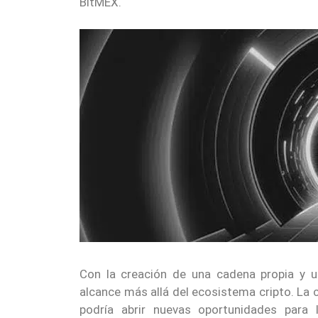
BitMEX.
Con la creación de una cadena propia y u
alcance más allá del ecosistema cripto. La 
podría abrir nuevas oportunidades para 