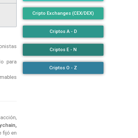
Cripto Exchanges (CEX/DEX)
Criptos A - D
onistas
Criptos E - N
do para
Criptos O - Z
amables
sacción,
ychain,
 fijó en