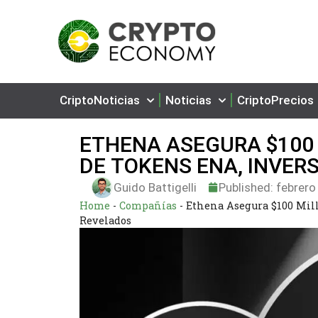
CriptoNoticias
Noticias
CriptoPrecios
ETHENA ASEGURA $100 
DE TOKENS ENA, INVER
Guido Battigelli
Published:
febrero
Home
-
Compañías
-
Ethena Asegura $100 Mill
Revelados