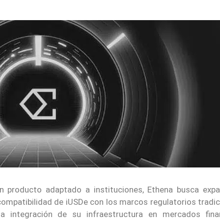
n producto adaptado a instituciones, Ethena busca expa
compatibilidad de iUSDe con los marcos regulatorios tradi
la integración de su infraestructura en mercados fina