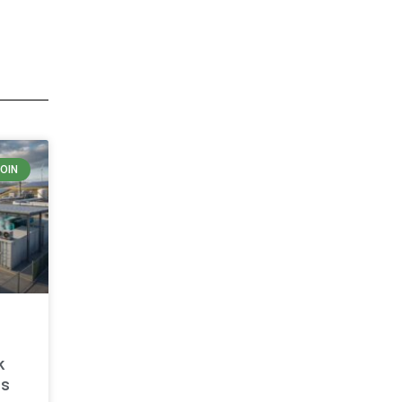
COIN
k
os