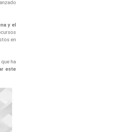
canzado
na y el
ecursos
ostos en
, que ha
ar este