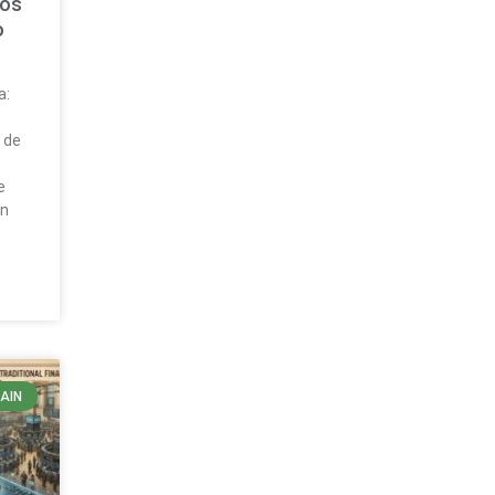
sos
o
a:
ó
 de
e
ón
AIN