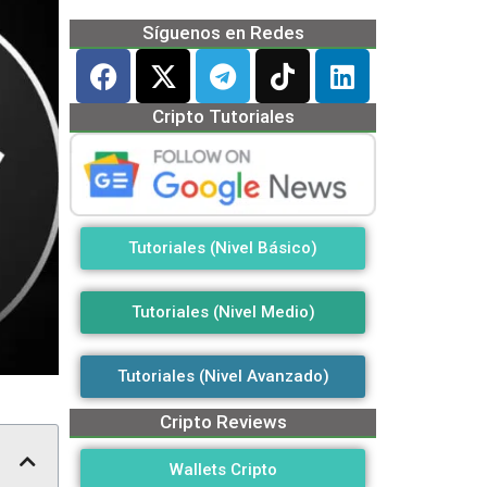
Síguenos en Redes
Cripto Tutoriales
Tutoriales (Nivel Básico)
Tutoriales (Nivel Medio)
Tutoriales (Nivel Avanzado)
Cripto Reviews
Wallets Cripto