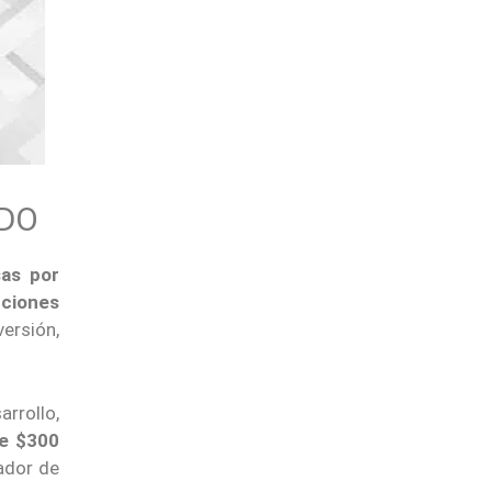
ADO
as por
cciones
versión,
rrollo,
de $300
ador de