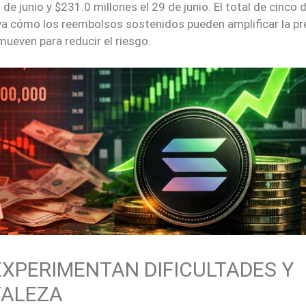
 de junio y $231.0 millones el 29 de junio. El total de cinco 
aya cómo los reembolsos sostenidos pueden amplificar la pr
mueven para reducir el riesgo.
EXPERIMENTAN DIFICULTADES Y
TALEZA