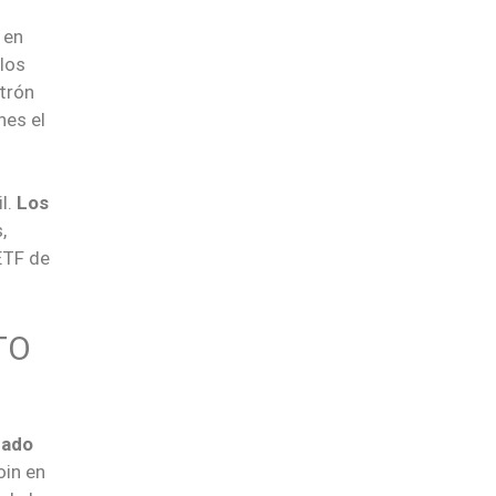
en
los
atrón
nes el
l.
Los
,
ETF de
TO
cado
oin en