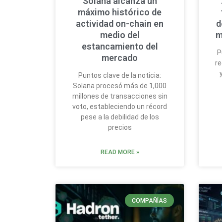
Solana alcanza un
máximo histórico de
actividad on-chain en
d
medio del
m
estancamiento del
P
mercado
re
Puntos clave de la noticia:
Solana procesó más de 1,000
millones de transacciones sin
voto, estableciendo un récord
pese a la debilidad de los
precios
READ MORE »
COMPAÑÍAS