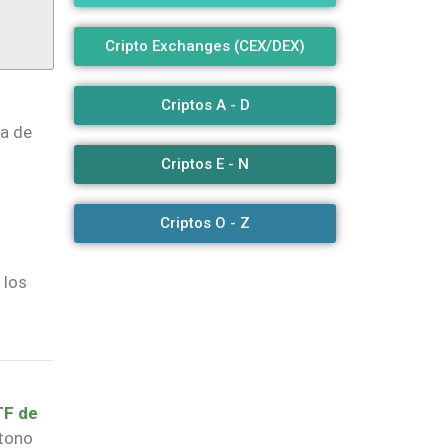
Cripto Exchanges (CEX/DEX)
Criptos A - D
da de
Criptos E - N
Criptos O - Z
 los
TF de
 tono