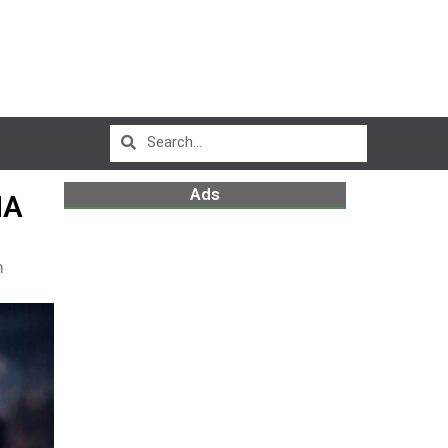
Ads
NA
m