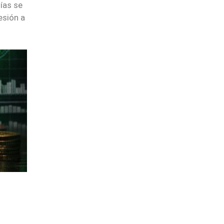
días se
esión a