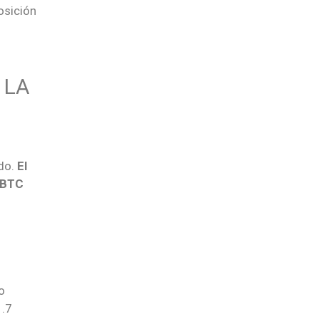
osición
 LA
ado.
El
BTC
o
1.7