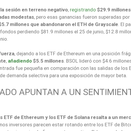
la sesión en terreno negativo
,
registrando
$29.9 millones
radas modestas
, pero esas ganancias fueron superadas por 
$5.7 millones que abandonaron el ETH de Grayscale
. El p
fondos perdiendo $81.9 millones el 25 de junio, $12.8 millo
nio.
fuerza
, dejando a los ETF de Ethereum en una posición frági
nte
,
añadiendo
$5.5 millones
. BSOL lideró con $4.6 millones
ntrada fue pequeña en comparación con las salidas de los 
e de demanda selectiva para una exposición de mayor beta.
CADO APUNTAN A UN SENTIMIEN
los ETF de Ethereum y los ETF de Solana resalta a un mer
unos inversores parecen estar rotando entre los ETF de Bitc