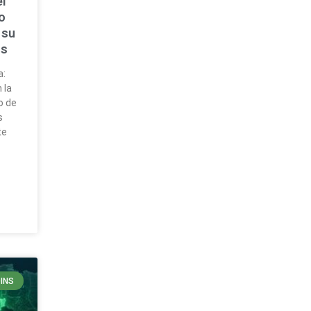
l
o
 su
os
a:
 la
o de
s
te
INS