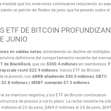
 medida que los inversores continuaron reduciendo su exp
rzando un patrón de finales de junio que ha pesado sobre el
S ETF DE BITCOIN PROFUNDIZAN
DE JUNIO
ones en salidas netas
, extendiendo un declive de múltiples
erística definitoria del comportamiento reciente del merc
IT de BlackRock
, que vio
$300.4 millones
en reembolsos.
F
rayscale restó $22.9 millones
. Varios ETF de Bitcoin
e la presión, con
ARKB añadiendo $50.0 millones
,
GBTC
$3.8 millones
y
MSBT sumando $7.3 millones
.
ral se mantuvo negativa, y los ETF de Bitcoin continuaron
tructura de precios a corto plazo. La racha reciente ha sid
millones el 23 de junio, $469.0 millones el 24 de junio, $69