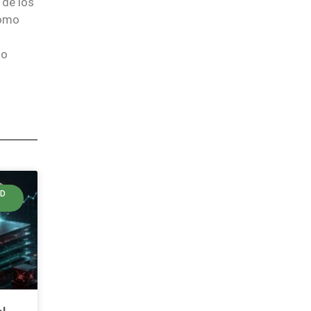
 de los
como
to
LD