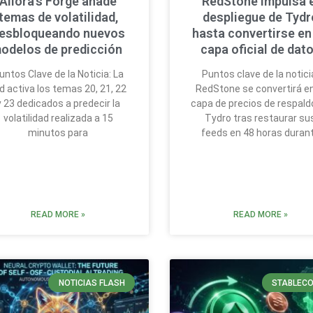
Allora’s Forge añade
RedStone impulsa e
temas de volatilidad,
despliegue de Tydr
esbloqueando nuevos
hasta convertirse en
odelos de predicción
capa oficial de dat
untos Clave de la Noticia: La
Puntos clave de la notici
d activa los temas 20, 21, 22
RedStone se convertirá en
y 23 dedicados a predecir la
capa de precios de respald
volatilidad realizada a 15
Tydro tras restaurar su
minutos para
feeds en 48 horas duran
READ MORE »
READ MORE »
NOTICIAS FLASH
STABLECO