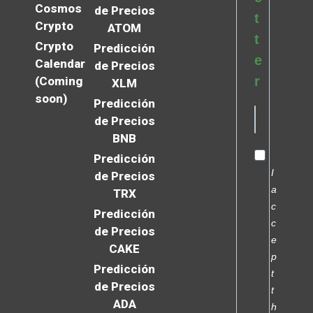
Cosmos
de Precios
t
Crypto
ATOM
t
Crypto
Predicción
e
Calendar
de Precios
r
(Coming
XLM
soon)
Predicción
de Precios
BNB
Predicción
I
de Precios
a
TRX
c
Predicción
c
de Precios
e
CAKE
p
Predicción
t
de Precios
t
ADA
h