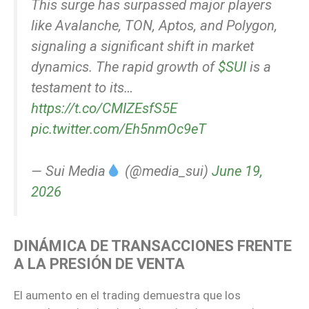
This surge has surpassed major players
like Avalanche, TON, Aptos, and Polygon,
signaling a significant shift in market
dynamics. The rapid growth of
$SUI
is a
testament to its…
https://t.co/CMIZEsfS5E
pic.twitter.com/Eh5nmOc9eT
— Sui Media
(@media_sui)
June 19,
2026
DINÁMICA DE TRANSACCIONES FRENTE
A LA PRESIÓN DE VENTA
El aumento en el trading demuestra que los