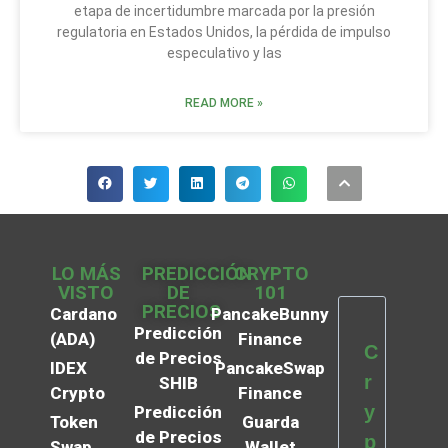
etapa de incertidumbre marcada por la presión
regulatoria en Estados Unidos, la pérdida de impulso
especulativo y las
READ MORE »
LO MÁS
PREDICCIÓN
CRYPTO
VISTO
DE
101
PRECIOS
Cardano
PancakeBunny
Predicción
(ADA)
Finance
C
de Precios
IDEX
PancakeSwap
r
SHIB
Crypto
Finance
y
Predicción
Token
Guarda
de Precios
p
Swap
Wallet