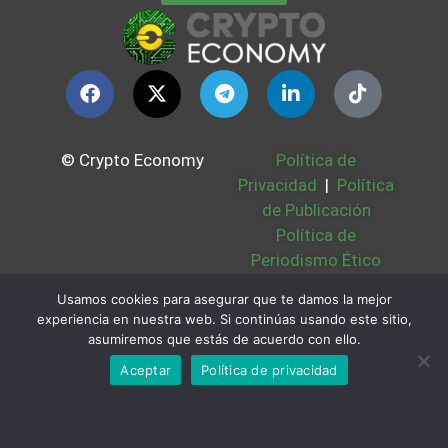
© Crypto Economy
Política de
Privacidad
|
Política
de Publicación
Política de
Periodismo Ético
Política Cookies
|
Usamos cookies para asegurar que te damos la mejor
Bases Legales
|
experiencia en nuestra web. Si continúas usando este sitio,
Partners
|
Sobre
asumiremos que estás de acuerdo con ello.
Nosotros
Aceptar
Política de privacidad