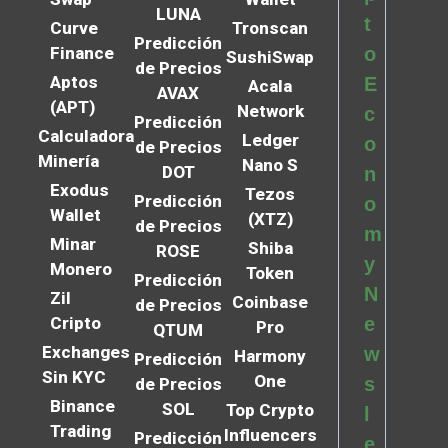
LUNA
t
Curve
Tronscan
Predicción
Finance
o
SushiSwap
de Precios
Aptos
E
Acala
AVAX
(APT)
Network
c
Predicción
Calculadora
Ledger
o
de Precios
Minería
Nano S
DOT
n
Exodus
Tezos
Predicción
o
Wallet
(XTZ)
de Precios
m
Minar
Shiba
ROSE
y
Monero
Token
Predicción
N
Zil
Coinbase
de Precios
Cripto
e
Pro
QTUM
Exchanges
w
Harmony
Predicción
Sin KYC
One
s
de Precios
Binance
SOL
Top Crypto
l
Trading
Influencers
Predicción
e