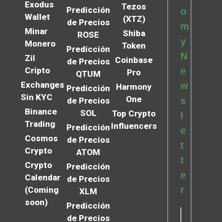
Exodus
Tezos
Predicción
o
Wallet
(XTZ)
de Precios
m
Minar
Shiba
ROSE
y
Monero
Token
Predicción
N
Zil
Coinbase
de Precios
Cripto
e
Pro
QTUM
Exchanges
w
Harmony
Predicción
Sin KYC
One
s
de Precios
Binance
SOL
Top Crypto
l
Trading
Influencers
Predicción
e
Cosmos
de Precios
t
Crypto
ATOM
t
Crypto
Predicción
e
Calendar
de Precios
r
(Coming
XLM
soon)
Predicción
de Precios