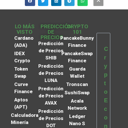
LO MÁS
PREDICCIÓN
CRYPTO
VISTO
DE
101
PRECIOS
Cardano
PancakeBunny
Predicción
(ADA)
Finance
C
de Precios
IDEX
PancakeSwap
r
SHIB
Crypto
Finance
y
Predicción
Token
Guarda
de Precios
p
Swap
Wallet
LUNA
t
Curve
Tronscan
Predicción
Finance
o
SushiSwap
de Precios
Aptos
E
Acala
AVAX
(APT)
Network
c
Predicción
Calculadora
Ledger
o
de Precios
Minería
Nano S
DOT
n