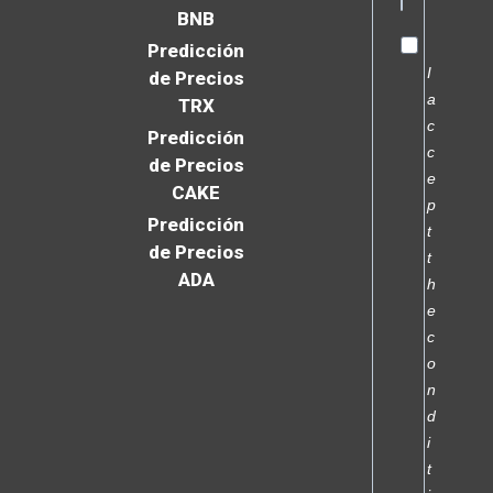
BNB
Predicción
I
de Precios
a
TRX
c
Predicción
c
de Precios
e
CAKE
p
Predicción
t
de Precios
t
ADA
h
e
c
o
n
d
i
t