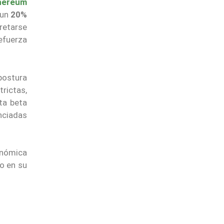
hereum
 un
20%
pretarse
efuerza
postura
trictas,
lta beta
nciadas
onómica
o en su