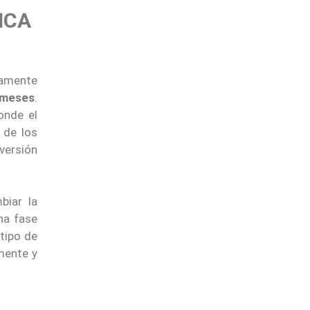
ICA
aramente
 meses
.
onde el
 de los
versión
biar la
na fase
tipo de
mente y