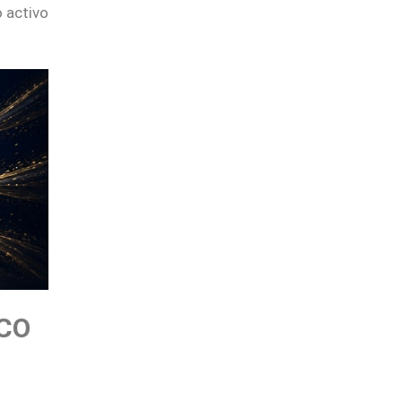
 activo
CO