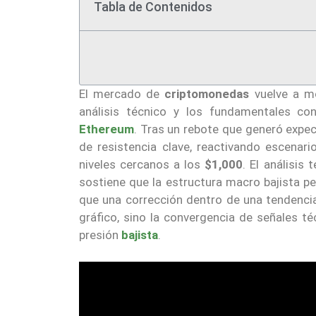
Tabla de Contenidos
El mercado de
criptomonedas
vuelve a mo
análisis técnico y los fundamentales co
Ethereum
. Tras un rebote que generó expec
de resistencia clave, reactivando escenari
niveles cercanos a los
$1,000
. El análisis
sostiene que la estructura macro bajista p
que una corrección dentro de una tendencia
gráfico, sino la convergencia de señales t
presión
bajista
.