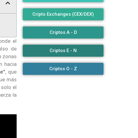
Cripto Exchanges (CEX/DEX)
Criptos A - D
onde el
ulso de
Criptos E - N
en zonas
n hacia
Criptos O - Z
e”
, que
fue más
solo el
erza la