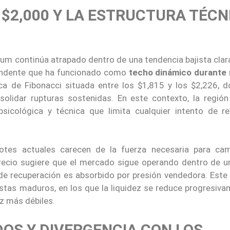
 $2,000 Y LA ESTRUCTURA TÉCN
reum continúa atrapado dentro de una tendencia bajista cl
scendente que ha funcionado como
techo dinámico durante
ca de Fibonacci situada entre los $1,815 y los $2,226, d
olidar rupturas sostenidas. En este contexto, la región
icológica y técnica que limita cualquier intento de re
otes actuales carecen de la fuerza necesaria para cam
recio sugiere que el mercado sigue operando dentro de u
de recuperación es absorbido por presión vendedora. Este 
tas maduros, en los que la liquidez se reduce progresiva
z más débiles.
DOS Y DIVERGENCIA CON LOS