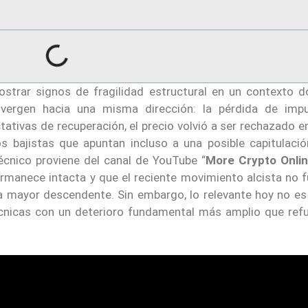
strar signos de fragilidad estructural en un contexto d
nvergen hacia una misma dirección: la pérdida de imp
tativas de recuperación, el precio volvió a ser rechazado 
os bajistas que apuntan incluso a una posible capitulació
 técnico proviene del canal de YouTube “
More Crypto Onlin
ermanece intacta y que el reciente movimiento alcista no 
 mayor descendente. Sin embargo, lo relevante hoy no es 
écnicas con un deterioro fundamental más amplio que refu