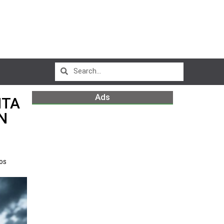
Ads
NTA
N
os