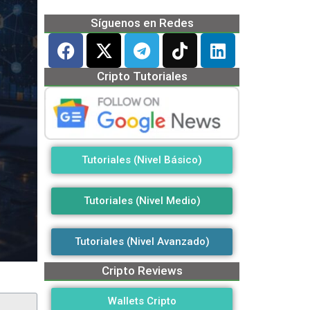
Síguenos en Redes
Cripto Tutoriales
Tutoriales (Nivel Básico)
Tutoriales (Nivel Medio)
Tutoriales (Nivel Avanzado)
Cripto Reviews
Wallets Cripto