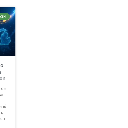
ASH
to
n
ton
s de
ran
ganó
n,
ton