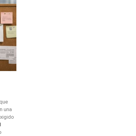
 que
n una
xigido
l
o