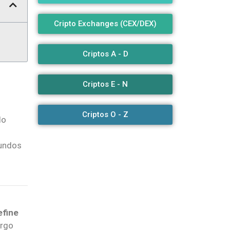
Cripto Exchanges (CEX/DEX)
Criptos A - D
Criptos E - N
Criptos O - Z
do
fundos
efine
argo