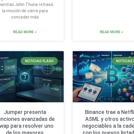
ientras John Thune retrasó
la moción de cierre para
conceder más
READ MORE »
READ MORE »
NOTICIAS FLASH
NOTICIAS 
Jumper presenta
Binance trae a Netfli
unciones avanzadas de
ASML y otros activ
wap para resolver uno
negociables a la cad
de los mayores
con los nuevos lista