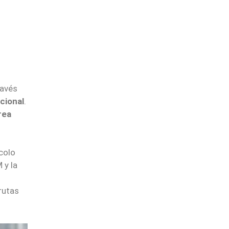
ravés
ucional
.
rea
colo
 y la
rutas