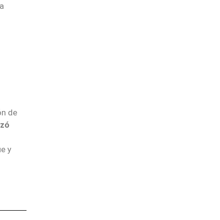
la
ón de
nzó
e y