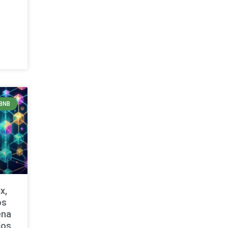
BNB
x,
os
ena
dos