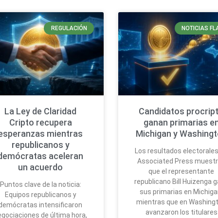
REGULACIÓN
NOTICIAS FL
La Ley de Claridad
Candidatos procrip
Cripto recupera
ganan primarias e
esperanzas mientras
Michigan y Washing
republicanos y
Los resultados electorale
demócratas aceleran
Associated Press muest
un acuerdo
que el representante
republicano Bill Huizenga 
Puntos clave de la noticia:
sus primarias en Michiga
Equipos republicanos y
mientras que en Washing
demócratas intensificaron
avanzaron los titulares
egociaciones de última hora,