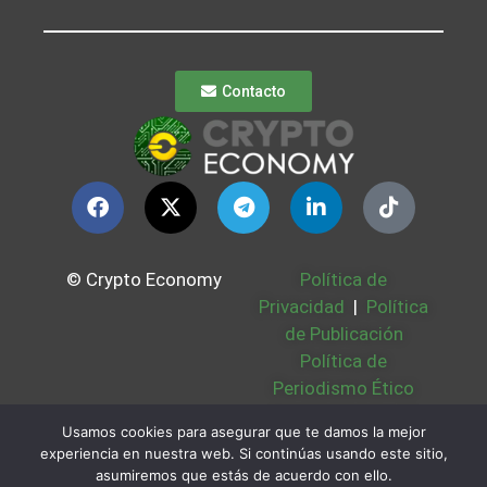
Contacto
© Crypto Economy
Política de
Privacidad
|
Política
de Publicación
Política de
Periodismo Ético
Política Cookies
|
Usamos cookies para asegurar que te damos la mejor
Bases Legales
|
experiencia en nuestra web. Si continúas usando este sitio,
Partners
|
Sobre
asumiremos que estás de acuerdo con ello.