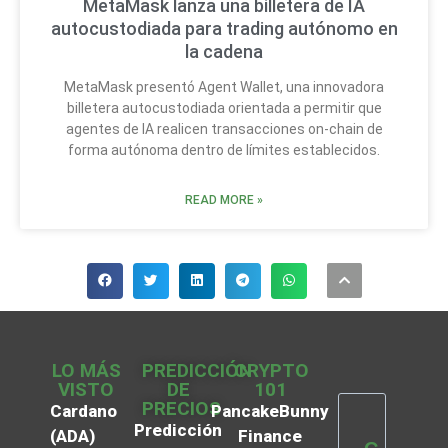
MetaMask lanza una billetera de IA
autocustodiada para trading autónomo en
la cadena
MetaMask presentó Agent Wallet, una innovadora
billetera autocustodiada orientada a permitir que
agentes de IA realicen transacciones on-chain de
forma autónoma dentro de límites establecidos.
READ MORE »
LO MÁS
PREDICCIÓN
CRYPTO
VISTO
DE
101
PRECIOS
Cardano
PancakeBunny
Predicción
(ADA)
Finance