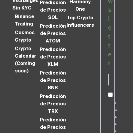
Exchanges
w
Harmony
Predicción
Sin KYC
One
s
de Precios
Binance
SOL
Top Crypto
l
Trading
Influencers
Predicción
e
Cosmos
de Precios
t
Crypto
ATOM
t
Crypto
Predicción
e
Calendar
de Precios
r
(Coming
XLM
soon)
Predicción
de Precios
BNB
Predicción
I
de Precios
a
TRX
c
Predicción
c
de Precios
e