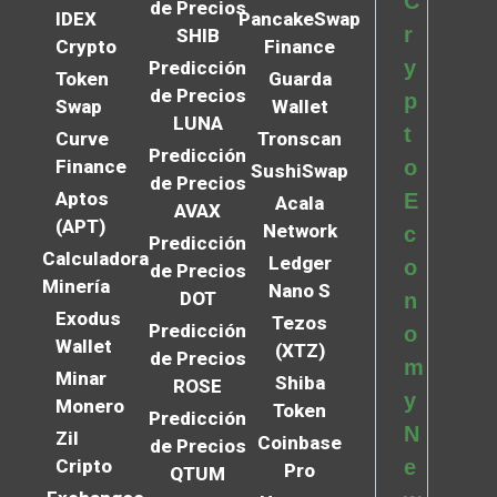
C
de Precios
IDEX
PancakeSwap
r
SHIB
Crypto
Finance
y
Predicción
Token
Guarda
de Precios
p
Swap
Wallet
LUNA
t
Curve
Tronscan
Predicción
Finance
o
SushiSwap
de Precios
Aptos
E
Acala
AVAX
(APT)
Network
c
Predicción
Calculadora
Ledger
o
de Precios
Minería
Nano S
DOT
n
Exodus
Tezos
Predicción
o
Wallet
(XTZ)
de Precios
m
Minar
Shiba
ROSE
y
Monero
Token
Predicción
N
Zil
Coinbase
de Precios
Cripto
e
Pro
QTUM