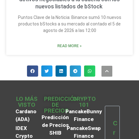
nuevos listados de bStock
Puntos Clave de la Noticia: Binance sumó 10 nuevos
productos bStocks a su mercado al contado el 5 de
agosto de 2026 a las 12:00
READ MORE »
LO MÁS
PREDICCIÓN
CRYPTO
VISTO
DE
101
PRECIOS
Cardano
PancakeBunny
Predicción
(ADA)
Finance
C
de Precios
IDEX
PancakeSwap
r
SHIB
Crypto
Finance