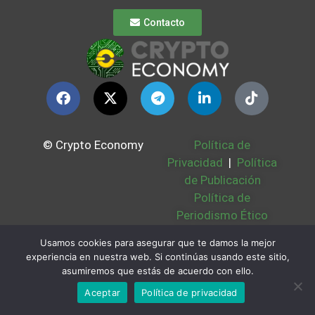
Contacto
© Crypto Economy
Política de
Privacidad
|
Política
de Publicación
Política de
Periodismo Ético
Política Cookies
|
Usamos cookies para asegurar que te damos la mejor
Bases Legales
|
experiencia en nuestra web. Si continúas usando este sitio,
Partners
|
Sobre
asumiremos que estás de acuerdo con ello.
Nosotros
Aceptar
Política de privacidad