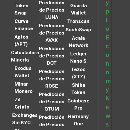
y
Predicción
Token
Guarda
de Precios
p
Swap
Wallet
LUNA
t
Curve
Tronscan
Predicción
Finance
o
SushiSwap
de Precios
Aptos
E
Acala
AVAX
(APT)
Network
c
Predicción
Calculadora
Ledger
o
de Precios
Minería
Nano S
DOT
n
Exodus
Tezos
Predicción
o
Wallet
(XTZ)
de Precios
m
Minar
Shiba
ROSE
y
Monero
Token
Predicción
N
Zil
Coinbase
de Precios
Cripto
e
Pro
QTUM
Exchanges
w
Harmony
Predicción
Sin KYC
One
s
de Precios