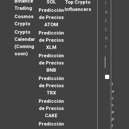
Binance
SOL
Top Crypto
l
Trading
Influencers
Predicción
e
Cosmos
de Precios
t
Crypto
ATOM
t
Crypto
Predicción
e
Calendar
de Precios
r
(Coming
XLM
soon)
Predicción
de Precios
BNB
Predicción
I
de Precios
a
TRX
c
Predicción
c
de Precios
e
CAKE
p
Predicción
t