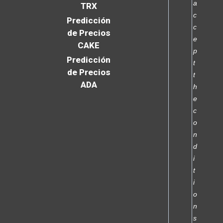
a
TRX
c
Predicción
c
de Precios
e
CAKE
p
Predicción
t
de Precios
t
ADA
h
e
c
o
n
d
i
t
i
o
n
s