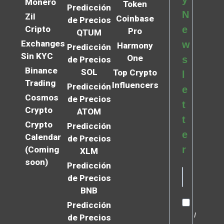
Monero
Token
Predicción
N
Zil
Coinbase
de Precios
Cripto
e
Pro
QTUM
Exchanges
w
Harmony
Predicción
Sin KYC
One
s
de Precios
Binance
SOL
Top Crypto
l
Trading
Influencers
Predicción
e
Cosmos
de Precios
t
Crypto
ATOM
t
Crypto
Predicción
e
Calendar
de Precios
r
(Coming
XLM
soon)
Predicción
de Precios
BNB
Predicción
I
de Precios