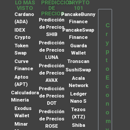
LO MÁS
PREDICCIÓN
CRYPTO
VISTO
DE
101
PRECIOS
Cardano
PancakeBunny
Predicción
(ADA)
Finance
C
de Precios
IDEX
PancakeSwap
r
SHIB
Crypto
Finance
y
Predicción
Token
Guarda
de Precios
p
Swap
Wallet
LUNA
t
Curve
Tronscan
Predicción
Finance
o
SushiSwap
de Precios
Aptos
E
Acala
AVAX
(APT)
Network
c
Predicción
Calculadora
Ledger
o
de Precios
Minería
Nano S
DOT
n
Exodus
Tezos
Predicción
o
Wallet
(XTZ)
de Precios
m
Minar
Shiba
ROSE
y