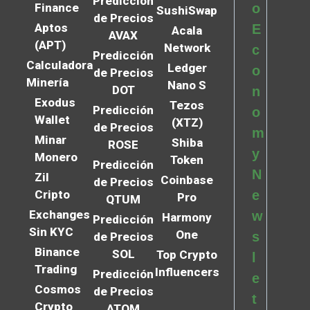
Predicción
Finance
o
SushiSwap
de Precios
Aptos
E
Acala
AVAX
(APT)
Network
c
Predicción
Calculadora
Ledger
o
de Precios
Minería
Nano S
DOT
n
Exodus
Tezos
Predicción
o
Wallet
(XTZ)
de Precios
m
Minar
Shiba
ROSE
y
Monero
Token
Predicción
N
Zil
Coinbase
de Precios
Cripto
e
Pro
QTUM
Exchanges
w
Harmony
Predicción
Sin KYC
One
s
de Precios
Binance
SOL
Top Crypto
l
Trading
Influencers
Predicción
e
Cosmos
de Precios
t
Crypto
ATOM