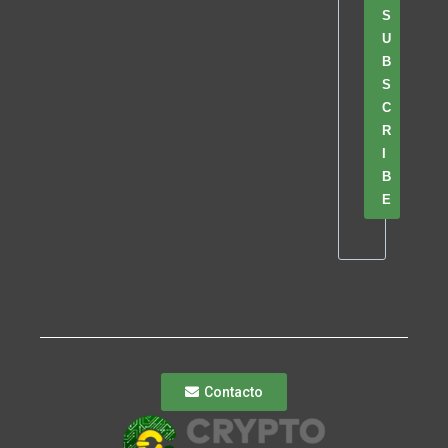
S
U
B
S
C
R
I
B
E
Contacto