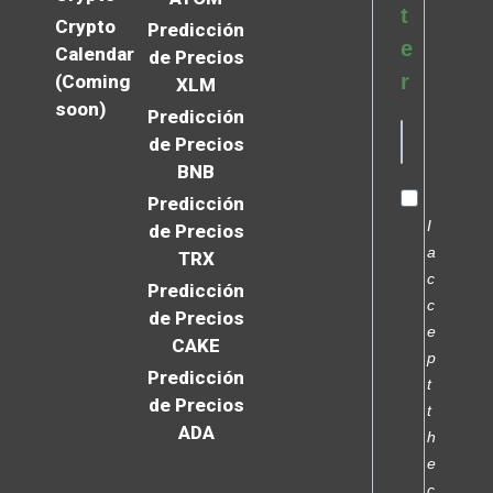
t
Crypto
Predicción
e
Calendar
de Precios
r
(Coming
XLM
soon)
Predicción
de Precios
BNB
Predicción
I
de Precios
a
TRX
c
Predicción
c
de Precios
e
CAKE
p
Predicción
t
de Precios
t
ADA
h
e
c