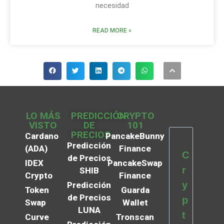
necesidad
READ MORE »
LO MÁS
PREDICCIÓN
CRYPTO
VISTO
DE
101
PRECIOS
Cardano
PancakeBunny
Predicción
(ADA)
Finance
C
de Precios
IDEX
PancakeSwap
r
SHIB
Crypto
Finance
y
Predicción
Token
Guarda
de Precios
p
Swap
Wallet
LUNA
t
Curve
Tronscan