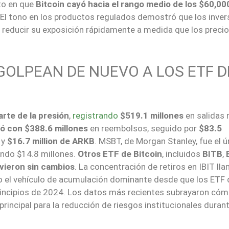
to en que
Bitcoin cayó hacia el rango medio de los $60,00
 El tono en los productos regulados demostró que los inve
a reducir su exposición rápidamente a medida que los precio
OLPEAN DE NUEVO A LOS ETF D
rte de la presión
,
registrando
$519.1 millones
en salidas 
ró con $388.6 millones
en reembolsos, seguido por
$83.5
y
$16.7 million de ARKB
. MSBT, de Morgan Stanley, fue el ú
ando $14.8 millones.
Otros ETF de Bitcoin
, incluidos
BITB
,
vieron sin cambios
. La concentración de retiros en IBIT lla
 el vehículo de acumulación dominante desde que los ETF 
principios de 2024. Los datos más recientes subrayaron cóm
principal para la reducción de riesgos institucionales duran