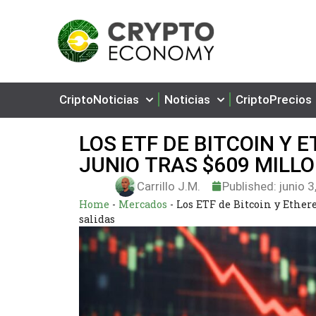
CriptoNoticias
Noticias
CriptoPrecios
LOS ETF DE BITCOIN Y 
JUNIO TRAS $609 MILL
Carrillo J.M.
Published:
junio 3
Home
-
Mercados
-
Los ETF de Bitcoin y Ether
salidas