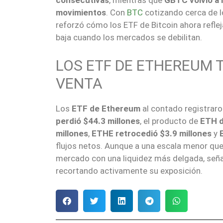
consecutivas
, mientras que
GBTC volvió a r
movimientos
. Con
BTC
cotizando cerca de lo
reforzó cómo los ETF de Bitcoin ahora refleja
baja cuando los mercados se debilitan.
LOS ETF DE ETHEREUM 
VENTA
Los
ETF de Ethereum
al contado registrar
perdió $44.3 millones
, el producto de
ETH d
millones
,
ETHE retrocedió $3.9 millones
y
flujos netos. Aunque a una escala menor que 
mercado con una liquidez más delgada, seña
recortando activamente su exposición.