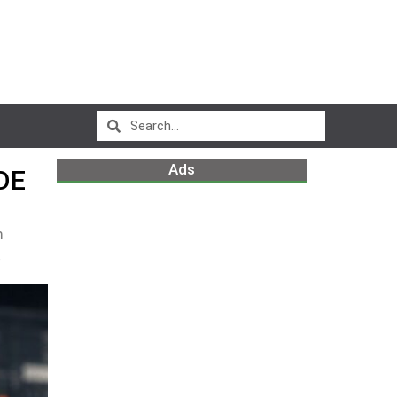
Ads
DE
m
s