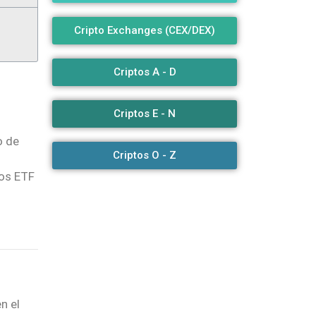
Cripto Exchanges (CEX/DEX)
Criptos A - D
Criptos E - N
o de
Criptos O - Z
los ETF
en el