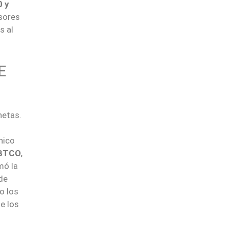
0 y
rsores
s al
E
netas.
nico
BTCO
,
mó la
de
o los
te los