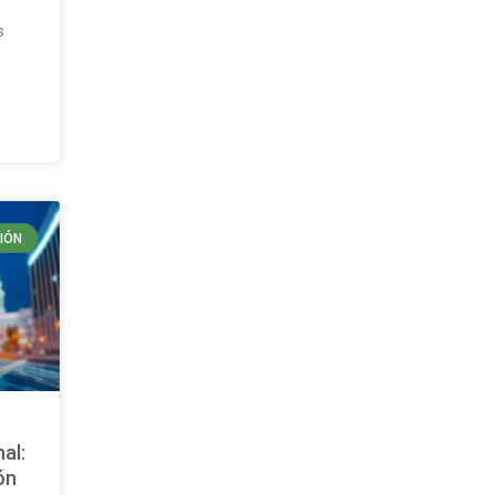
s
IÓN
al:
ón