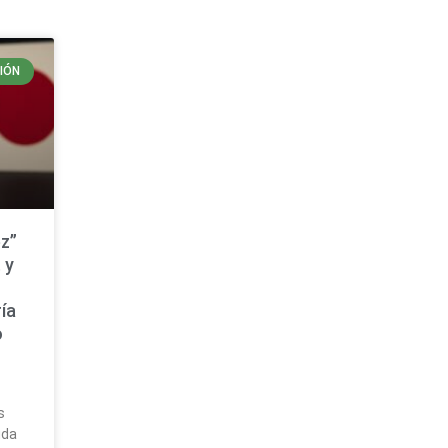
IÓN
z”
 y
ía
o
a
s
uda