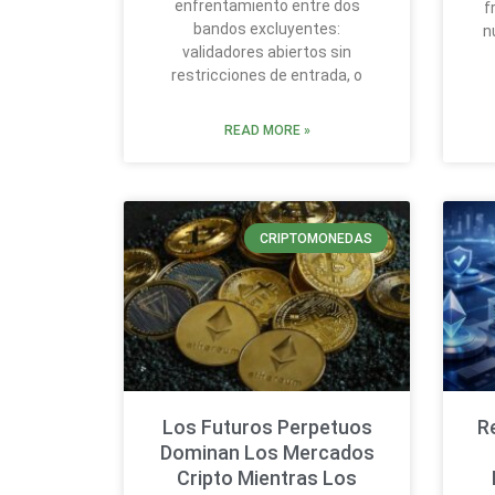
enfrentamiento entre dos
f
bandos excluyentes:
n
validadores abiertos sin
restricciones de entrada, o
READ MORE »
CRIPTOMONEDAS
Los Futuros Perpetuos
R
Dominan Los Mercados
Cripto Mientras Los