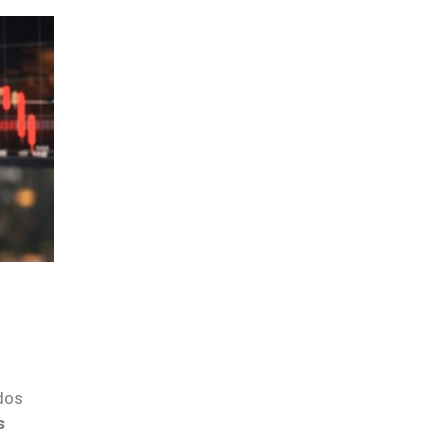
dos
s