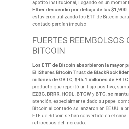
apetito institucional, llegando en un momen
Ether descendió por debajo de los $1,900
.
estuvieron utilizando los ETF de Bitcoin par
contado perdían impulso.
FUERTES REEMBOLSOS G
BITCOIN
Los ETF de Bitcoin absorbieron la mayor pa
El iShares Bitcoin Trust de BlackRock lide
millones de GBTC
,
$45.1 millones de FBTC
producto que reportó un flujo positivo, sum
EZBC
,
BRRR
,
HODL
,
BTCW
y
BTC
,
se mantu
atención, especialmente dado su papel como
Bitcoin al contado se lanzaron en EE.UU. a 
ETF de Bitcoin se han convertido en el canal 
retrocesos del mercado.