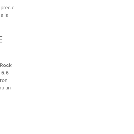
 precio
a la
E
kRock
15.6
aron
ra un