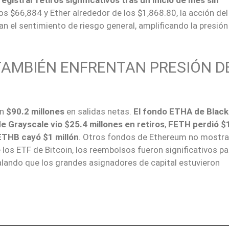
egistrar retiros significativos tras un inicio de mes sin
s $66,884 y Ether alrededor de los $1,868.80, la acción del
n el sentimiento de riesgo general, amplificando la presión 
TAMBIÉN ENFRENTAN PRESIÓN D
on
$90.2 millones
en salidas netas.
El fondo ETHA de Blac
e Grayscale vio $25.4 millones en retiros
,
FETH perdió $
ETHB cayó $1 millón
. Otros fondos de Ethereum no mostr
los ETF de Bitcoin, los reembolsos fueron significativos pa
lando que los grandes asignadores de capital estuvieron