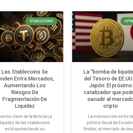
STABLECOINS
OPIN
Las Stablecoins Se
La “bomba de liquide
ividen Entre Mercados,
del Tesoro de EE.UU.
Aumentando Los
Japón: El próximo
Riesgos De
catalizador que podr
Fragmentación De
sacudir al mercad
Liquidez
cripto
untos clave de la Noticia La
La intersección entre l
liquidez de las stablecoins
política fiscal de Estado
está aumentando su
Unidos, el mercado de de