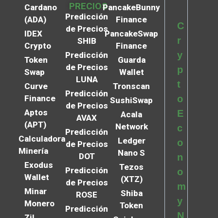
PRECIOS
Cardano
PancakeBunny
Predicción
(ADA)
Finance
C
de Precios
IDEX
PancakeSwap
r
SHIB
Crypto
Finance
y
Predicción
Token
Guarda
de Precios
p
Swap
Wallet
LUNA
t
Curve
Tronscan
Predicción
Finance
o
SushiSwap
de Precios
Aptos
E
Acala
AVAX
(APT)
Network
c
Predicción
Calculadora
Ledger
o
de Precios
Minería
Nano S
DOT
n
Exodus
Tezos
Predicción
o
Wallet
(XTZ)
de Precios
m
Minar
Shiba
ROSE
y
Monero
Token
Predicción
N
Zil