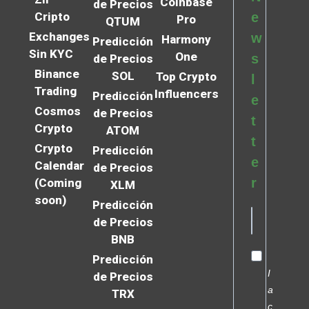
Coinbase
de Precios
Cripto
e
Pro
QTUM
Exchanges
w
Harmony
Predicción
Sin KYC
One
s
de Precios
Binance
SOL
Top Crypto
l
Trading
Influencers
Predicción
e
Cosmos
de Precios
t
Crypto
ATOM
t
Crypto
Predicción
e
Calendar
de Precios
r
(Coming
XLM
soon)
Predicción
de Precios
BNB
Predicción
I
de Precios
a
TRX
c