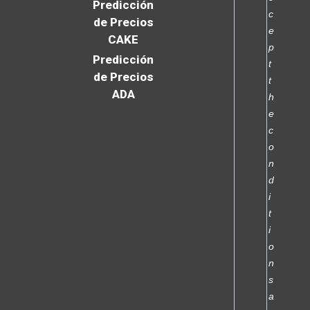
Predicción
c
de Precios
e
CAKE
p
Predicción
t
de Precios
t
ADA
h
e
c
o
n
d
i
t
i
o
n
s
a