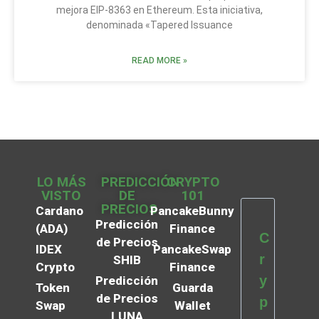
mejora EIP-8363 en Ethereum. Esta iniciativa,
denominada «Tapered Issuance
READ MORE »
LO MÁS
PREDICCIÓN
CRYPTO
VISTO
DE
101
PRECIOS
Cardano
PancakeBunny
Predicción
(ADA)
Finance
C
de Precios
IDEX
PancakeSwap
r
SHIB
Crypto
Finance
y
Predicción
Token
Guarda
de Precios
p
Swap
Wallet
LUNA