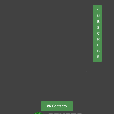
S
U
B
S
C
R
I
B
E
Contacto