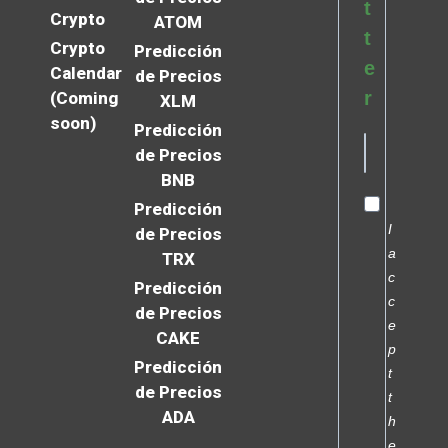
t
Crypto
ATOM
t
Crypto
Predicción
e
Calendar
de Precios
r
(Coming
XLM
soon)
Predicción
de Precios
BNB
Predicción
I
de Precios
a
TRX
c
Predicción
c
de Precios
e
CAKE
p
Predicción
t
de Precios
t
ADA
h
e