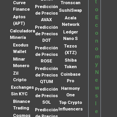
t
Curve
Tronscan
Predicción
Finance
o
SushiSwap
de Precios
Aptos
E
Acala
AVAX
(APT)
Network
c
Predicción
Calculadora
Ledger
o
de Precios
Minería
Nano S
DOT
n
Exodus
Tezos
Predicción
o
Wallet
(XTZ)
de Precios
m
Minar
Shiba
ROSE
y
Monero
Token
Predicción
N
Zil
Coinbase
de Precios
Cripto
e
Pro
QTUM
Exchanges
w
Harmony
Predicción
Sin KYC
One
s
de Precios
Binance
SOL
Top Crypto
l
Trading
Influencers
Predicción
e
Cosmos
de Precios