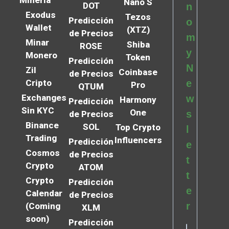
Nano S
DOT
n
Exodus
Tezos
Predicción
o
Wallet
(XTZ)
de Precios
m
Minar
Shiba
ROSE
y
Monero
Token
Predicción
N
Zil
Coinbase
de Precios
Cripto
e
Pro
QTUM
Exchanges
w
Harmony
Predicción
Sin KYC
One
s
de Precios
Binance
SOL
Top Crypto
l
Trading
Influencers
Predicción
e
Cosmos
de Precios
t
Crypto
ATOM
t
Crypto
Predicción
e
Calendar
de Precios
r
(Coming
XLM
soon)
Predicción