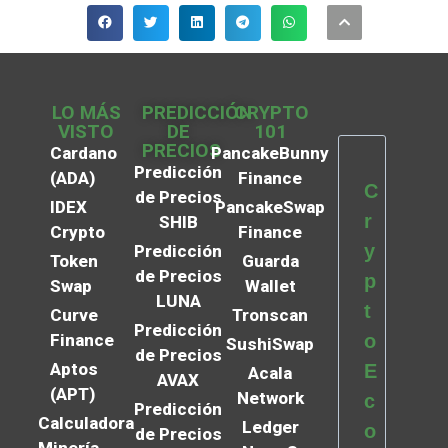
LO MÁS
PREDICCIÓN
CRYPTO
VISTO
DE
101
PRECIOS
Cardano
PancakeBunny
Predicción
(ADA)
Finance
C
de Precios
IDEX
PancakeSwap
r
SHIB
Crypto
Finance
y
Predicción
Token
Guarda
de Precios
p
Swap
Wallet
LUNA
t
Curve
Tronscan
Predicción
Finance
o
SushiSwap
de Precios
Aptos
E
Acala
AVAX
(APT)
Network
c
Predicción
Calculadora
Ledger
o
de Precios
Minería