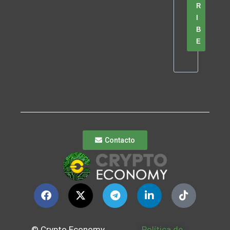
R
I
B
E
Contacto
© Crypto Economy
Política de