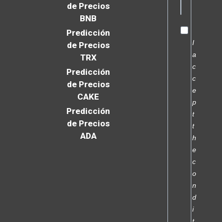
de Precios
BNB
Predicción
I
de Precios
a
TRX
c
Predicción
c
de Precios
e
CAKE
p
Predicción
t
de Precios
t
ADA
h
e
c
o
n
d
i
t