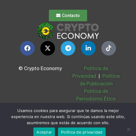
Contacto
© Crypto Economy
Política de
Privacidad
|
Política
de Publicación
Política de
Periodismo Ético
Política Cookies
|
Usamos cookies para asegurar que te damos la mejor
Bases Legales
|
experiencia en nuestra web. Si continúas usando este sitio,
Partners
|
Sobre
asumiremos que estás de acuerdo con ello.
Nosotros
Aceptar
Política de privacidad