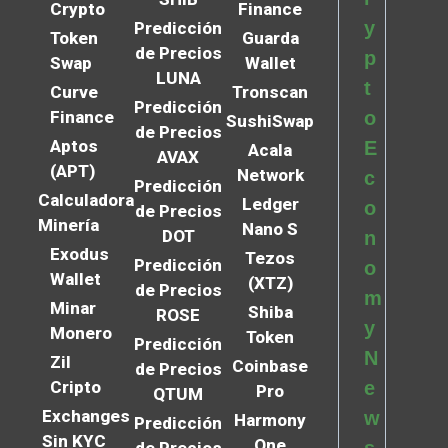
Crypto
Finance
y
Predicción
Token
Guarda
de Precios
p
Swap
Wallet
LUNA
t
Curve
Tronscan
Predicción
Finance
o
SushiSwap
de Precios
Aptos
E
Acala
AVAX
(APT)
Network
c
Predicción
Calculadora
Ledger
o
de Precios
Minería
Nano S
DOT
n
Exodus
Tezos
Predicción
o
Wallet
(XTZ)
de Precios
m
Minar
Shiba
ROSE
y
Monero
Token
Predicción
N
Zil
Coinbase
de Precios
Cripto
e
Pro
QTUM
Exchanges
w
Harmony
Predicción
Sin KYC
One