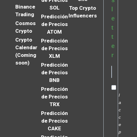
s
de Precios
Binance
SOL
Top Crypto
l
Trading
Influencers
Predicción
e
Cosmos
de Precios
t
Crypto
ATOM
t
Crypto
Predicción
e
Calendar
de Precios
r
(Coming
XLM
soon)
Predicción
de Precios
BNB
Predicción
I
de Precios
a
TRX
c
Predicción
c
de Precios
e
CAKE
p