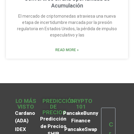
Acumulación
El mercado de criptomonedas atraviesa una nueva
etapa de incertidumbre marcada por la presión
regulatoria en Estados Unidos, la pérdida de impulso
especulativo y las
READ MORE »
LO MÁS
PREDICCIÓN
CRYPTO
VISTO
DE
101
PRECIOS
Cardano
PancakeBunny
Predicción
(ADA)
Finance
C
de Precios
IDEX
PancakeSwap
r
SHIB