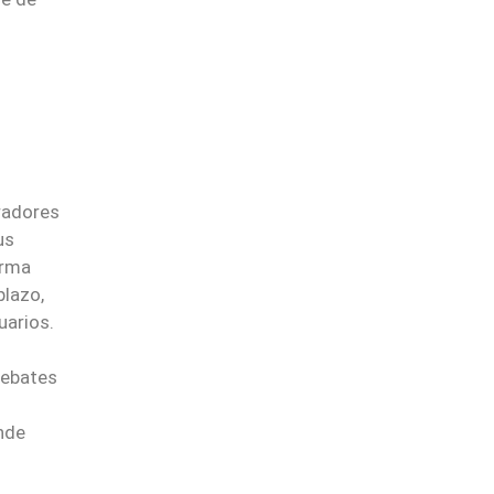
radores
us
irma
plazo,
uarios.
debates
nde