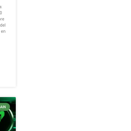
a:
00
bre
del
 en
AIN