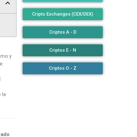
Cripto Exchanges (CEX/DEX)
Criptos A - D
Criptos E - N
umo y
de
Criptos O - Z
C
 la
zado