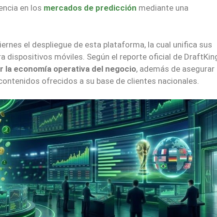
encia en los
mercados de predicción
mediante una
rnes el despliegue de esta plataforma, la cual unifica sus
ara dispositivos móviles. Según el reporte oficial de DraftKin
ar la economía operativa del negocio
, además de asegurar
 contenidos ofrecidos a su base de clientes nacionales.