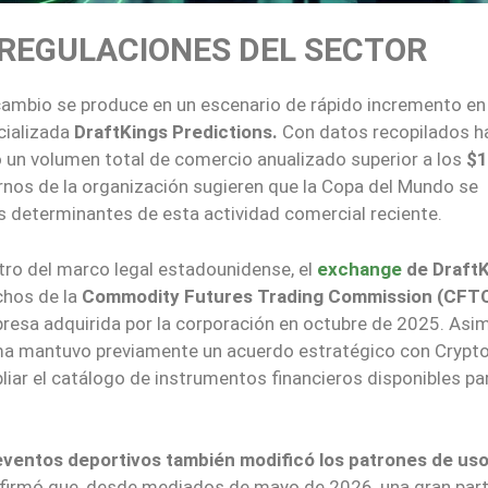
 REGULACIONES DEL SECTOR
cambio se produce en un escenario de rápido incremento en
ecializada
DraftKings Predictions.
Con datos recopilados ha
ó un volumen total de comercio anualizado superior a los
$1
rnos de la organización sugieren que la Copa del Mundo se
 determinantes de esta actividad comercial reciente.
tro del marco legal estadounidense, el
exchange
de DraftK
chos de la
Commodity Futures Trading Commission (CFT
presa adquirida por la corporación en octubre de 2025. Asi
irma mantuvo previamente un acuerdo estratégico con Crypt
iar el catálogo de instrumentos financieros disponibles pa
ventos deportivos también modificó los patrones de uso
firmó que, desde mediados de mayo de 2026, una gran par