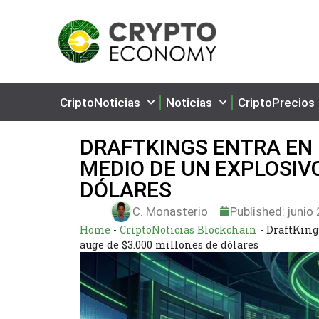
CriptoNoticias
Noticias
CriptoPrecios
DRAFTKINGS ENTRA EN 
MEDIO DE UN EXPLOSIVO
DÓLARES
C. Monasterio
Published:
junio 
Home
-
CriptoNoticias Blockchain
-
DraftKing
auge de $3.000 millones de dólares