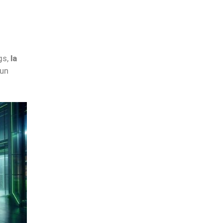
gs,
la
 un