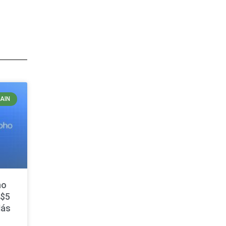
AIN
ho
 $5
Más