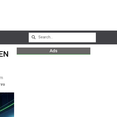
Ads
EN
pm
ivo