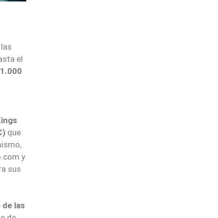
 las
sta el
1.000
ings
C)
que
mismo,
o.com y
ra sus
 de las
te de