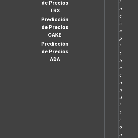
I
de Precios
a
TRX
c
Predicción
c
de Precios
e
CAKE
p
Predicción
t
de Precios
t
ADA
h
e
c
o
n
d
i
t
i
o
n