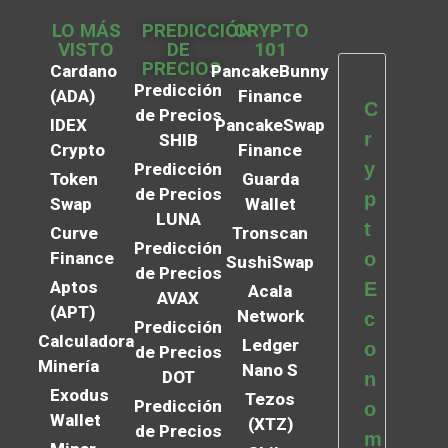
LO MÁS
PREDICCIÓN
CRYPTO
VISTO
DE
101
PRECIOS
Cardano
PancakeBunny
Predicción
(ADA)
Finance
C
de Precios
IDEX
PancakeSwap
r
SHIB
Crypto
Finance
y
Predicción
Token
Guarda
de Precios
p
Swap
Wallet
LUNA
t
Curve
Tronscan
Predicción
Finance
o
SushiSwap
de Precios
Aptos
E
Acala
AVAX
(APT)
Network
c
Predicción
Calculadora
Ledger
o
de Precios
Minería
Nano S
DOT
n
Exodus
Tezos
Predicción
o
Wallet
(XTZ)
de Precios
m