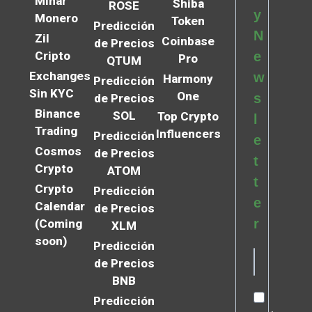
Minar
Shiba
ROSE
y
Monero
Token
Predicción
N
Zil
Coinbase
de Precios
Cripto
e
Pro
QTUM
Exchanges
w
Harmony
Predicción
Sin KYC
One
s
de Precios
Binance
SOL
Top Crypto
l
Trading
Influencers
Predicción
e
Cosmos
de Precios
t
Crypto
ATOM
t
Crypto
Predicción
e
Calendar
de Precios
r
(Coming
XLM
soon)
Predicción
de Precios
BNB
Predicción