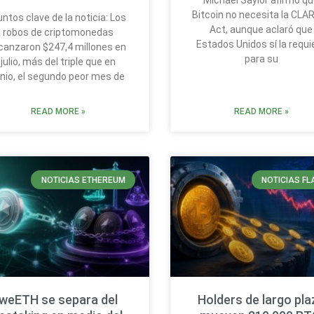
Michael Saylor afirmó q
Bitcoin no necesita la CLA
ntos clave de la noticia: Los
Act, aunque aclaró que
robos de criptomonedas
Estados Unidos sí la requi
canzaron $247,4 millones en
para su
julio, más del triple que en
unio, el segundo peor mes de
READ MORE »
READ MORE »
NOTICIAS ETHEREUM
NOTICIAS FL
weETH se separa del
Holders de largo pla