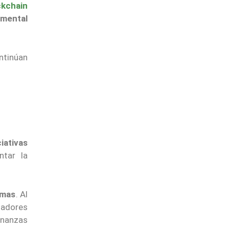
ckchain
amental
ntinúan
iativas
tar la
emas
. Al
ladores
inanzas