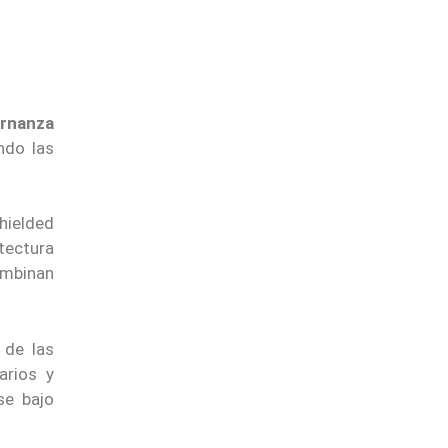
ernanza
ndo las
hielded
tectura
combinan
 de las
arios y
se bajo