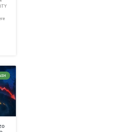
ue
RITY
ere
ASH
zo