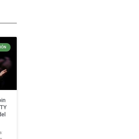
IÓN
oin
ITY
del
a: