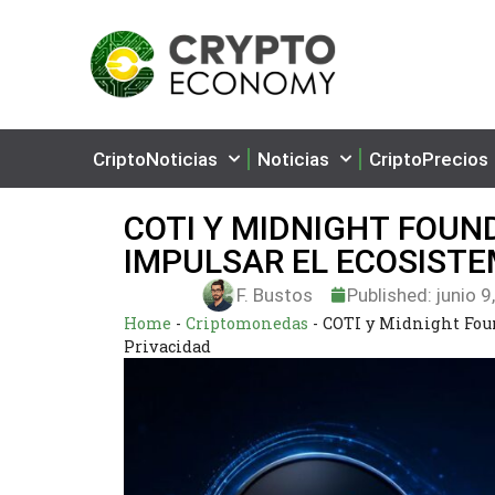
CriptoNoticias
Noticias
CriptoPrecios
COTI Y MIDNIGHT FOUN
IMPULSAR EL ECOSISTE
F. Bustos
Published:
junio 9
Home
-
Criptomonedas
-
COTI y Midnight Foun
Privacidad