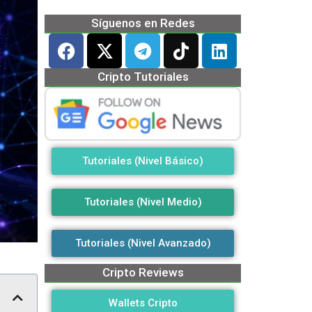
Síguenos en Redes
Cripto Tutoriales
Tutoriales (Nivel Básico)
Tutoriales (Nivel Medio)
Tutoriales (Nivel Avanzado)
Cripto Reviews
Wallets Cripto