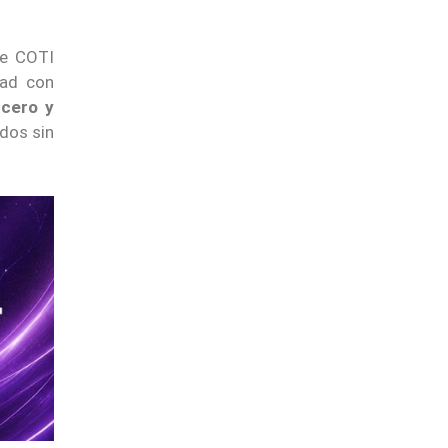
de COTI
dad con
 cero y
dos sin