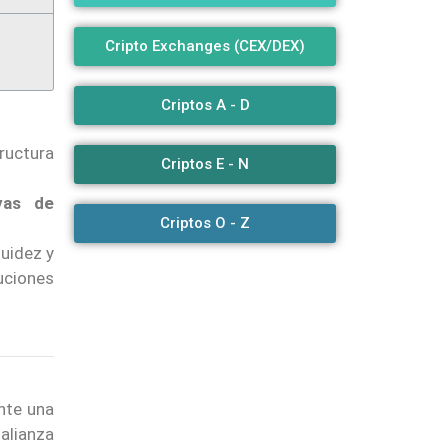
Cripto Exchanges (CEX/DEX)
Criptos A - D
tructura
Criptos E - N
ivas de
Criptos O - Z
quidez y
uciones
te una
 alianza