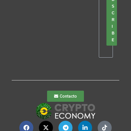
S
C
R
I
B
E
Contacto