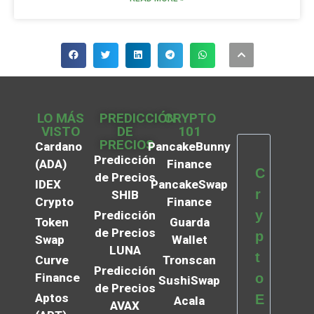
LO MÁS
PREDICCIÓN
CRYPTO
VISTO
DE
101
PRECIOS
Cardano
PancakeBunny
Predicción
(ADA)
Finance
C
de Precios
IDEX
PancakeSwap
r
SHIB
Crypto
Finance
y
Predicción
Token
Guarda
de Precios
p
Swap
Wallet
LUNA
t
Curve
Tronscan
Predicción
Finance
o
SushiSwap
de Precios
Aptos
E
Acala
AVAX