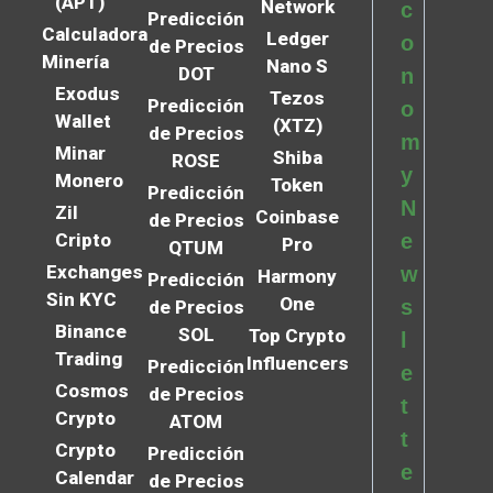
(APT)
Network
c
Predicción
Calculadora
Ledger
o
de Precios
Minería
Nano S
DOT
n
Exodus
Tezos
Predicción
o
Wallet
(XTZ)
de Precios
m
Minar
Shiba
ROSE
y
Monero
Token
Predicción
N
Zil
Coinbase
de Precios
Cripto
e
Pro
QTUM
Exchanges
w
Harmony
Predicción
Sin KYC
One
s
de Precios
Binance
SOL
Top Crypto
l
Trading
Influencers
Predicción
e
Cosmos
de Precios
t
Crypto
ATOM
t
Crypto
Predicción
e
Calendar
de Precios