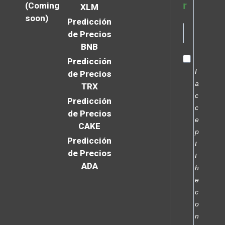
r
(Coming
XLM
soon)
Predicción
de Precios
BNB
Predicción
I
de Precios
a
TRX
c
Predicción
c
de Precios
e
CAKE
p
Predicción
t
de Precios
t
ADA
h
e
c
o
n