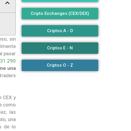
Cripto Exchanges (CEX/DEX)
Criptos A - D
so, sin
almente
Criptos E - N
al pasar
31.290
Criptos O - Z
ene una
traders
n CEX y
ge como
ez, las
lo, una
s de lo