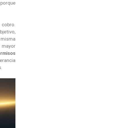
, porque
 cobro.
jetivo,
a misma
n mayor
ermisos
lerancia
s.