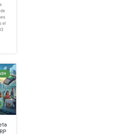
a:
 de
nes
 el
83
ASH
eta
XRP