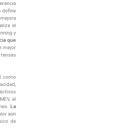
lerancia
n define
e mejora
liza el
nning y
cia que
e mejor
 tensas
EX como
acidad,
activos
MEV, el
anes.
La
alor aún
ásico de