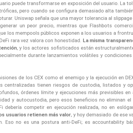
uario puede transformarse en exposición del usuario. La to
stróficas, pero cuando se configura demasiado alta tambié
turar. Uniswap señala que una mayor tolerancia al slippag
 generar un peor precio, mientras que Flashbots comercia
ue los mempools públicos exponen a los usuarios a frontru
DeFi rara vez valora con honestidad.
La misma transparen
tención
, y los actores sofisticados están estructuralment
pecialmente durante lanzamientos volátiles y condiciones
misiones de los CEX como el enemigo y la ejecución en D
 centralizadas tienen riesgos de custodia, listados y op
fundos, órdenes límite y ejecuciones más previsibles en 
lidad y autocustodia, pero esos beneficios no eliminan el 
Fi debería competir en ejecución realizada, no en eslóg
os usuarios retienen más valor
, y hoy demasiado de ese v
ión. Eso no es una postura anti-DeFi; es accountability b