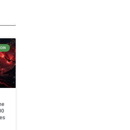
COIN
ne
00
es