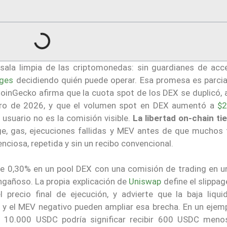
sala limpia de las criptomonedas: sin guardianes de acce
ges
decidiendo quién puede operar. Esa promesa es parci
oinGecko afirma que la cuota spot de los DEX se duplicó, 
ro de 2026, y que el volumen spot en DEX aumentó a
$2
l usuario no es la comisión visible.
La libertad on-chain ti
ge, gas, ejecuciones fallidas y MEV antes de que muchos 
ciosa, repetida y sin un recibo convencional.
de 0,30% en un pool DEX con una comisión de trading en u
engañoso. La propia explicación de
Uniswap
define el slippa
l precio final de ejecución, y advierte que la baja liquid
y el MEV negativo pueden ampliar esa brecha. En un ejemp
e 10.000 USDC podría significar recibir 600 USDC meno