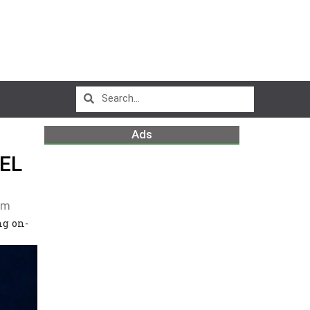
Ads
DEL
pm
ng on-