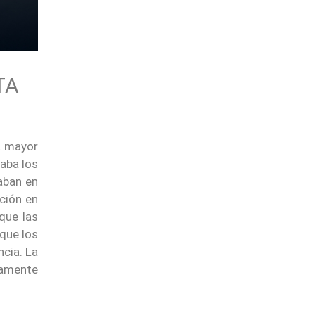
TA
a mayor
aba los
aban en
ción en
que las
que los
ncia. La
damente