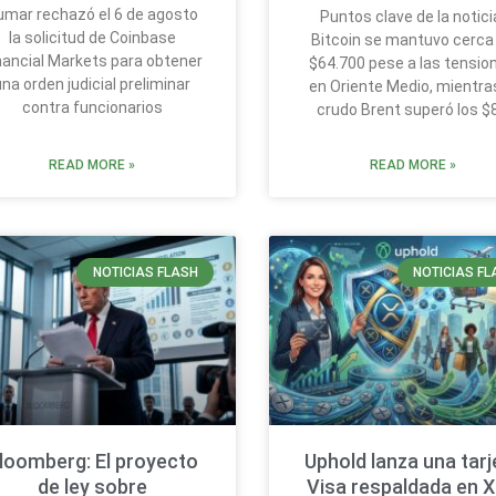
umar rechazó el 6 de agosto
Puntos clave de la notici
la solicitud de Coinbase
Bitcoin se mantuvo cerca
nancial Markets para obtener
$64.700 pese a las tensio
una orden judicial preliminar
en Oriente Medio, mientras
contra funcionarios
crudo Brent superó los $
READ MORE »
READ MORE »
NOTICIAS FLASH
NOTICIAS FL
loomberg: El proyecto
Uphold lanza una tarj
de ley sobre
Visa respaldada en 