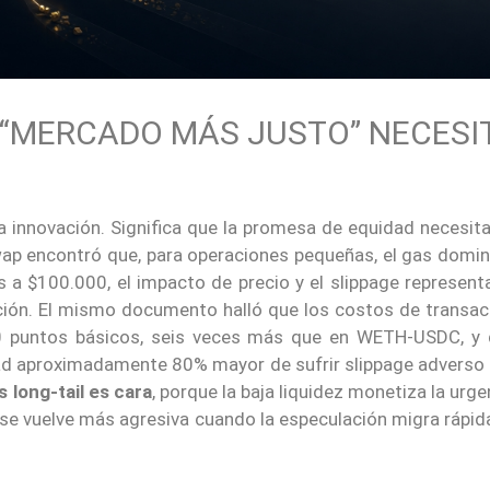
N “MERCADO MÁS JUSTO” NECESI
a innovación. Significa que la promesa de equidad necesit
wap encontró que, para operaciones pequeñas, el gas domin
 a $100.000, el impacto de precio y el slippage represent
ción. El mismo documento halló que los costos de transac
 puntos básicos, seis veces más que en WETH-USDC, y 
ad aproximadamente 80% mayor de sufrir slippage adverso 
s long-tail es cara
, porque la baja liquidez monetiza la urge
s se vuelve más agresiva cuando la especulación migra rápi