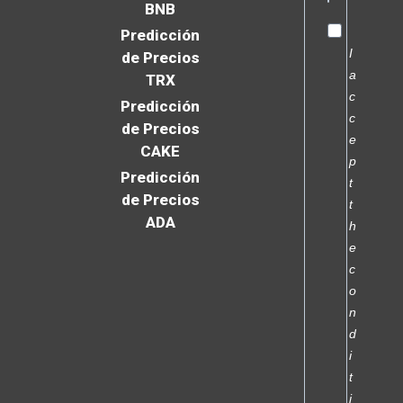
BNB
Predicción
I
de Precios
a
TRX
c
Predicción
c
de Precios
e
CAKE
p
Predicción
t
de Precios
t
ADA
h
e
c
o
n
d
i
t
i