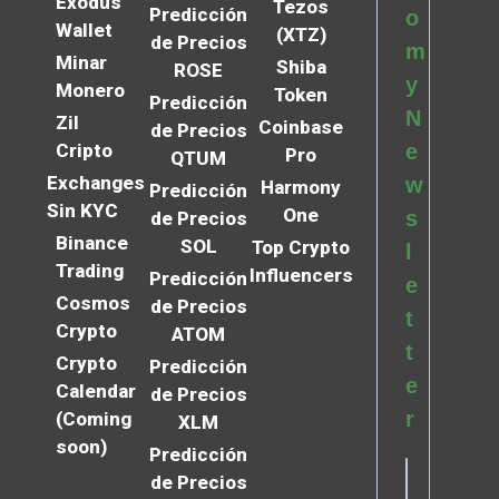
Exodus
Tezos
Predicción
o
Wallet
(XTZ)
de Precios
m
Minar
Shiba
ROSE
y
Monero
Token
Predicción
N
Zil
Coinbase
de Precios
Cripto
e
Pro
QTUM
Exchanges
w
Harmony
Predicción
Sin KYC
One
s
de Precios
Binance
SOL
Top Crypto
l
Trading
Influencers
Predicción
e
Cosmos
de Precios
t
Crypto
ATOM
t
Crypto
Predicción
e
Calendar
de Precios
r
(Coming
XLM
soon)
Predicción
de Precios