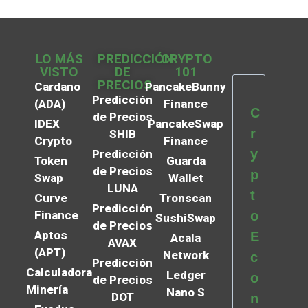
LO MÁS
PREDICCIÓN
CRYPTO
VISTO
DE
101
PRECIOS
Cardano
PancakeBunny
Predicción
(ADA)
Finance
C
de Precios
IDEX
PancakeSwap
r
SHIB
Crypto
Finance
y
Predicción
Token
Guarda
de Precios
p
Swap
Wallet
LUNA
t
Curve
Tronscan
Predicción
Finance
o
SushiSwap
de Precios
Aptos
E
Acala
AVAX
(APT)
Network
c
Predicción
Calculadora
Ledger
o
de Precios
Minería
Nano S
DOT
n