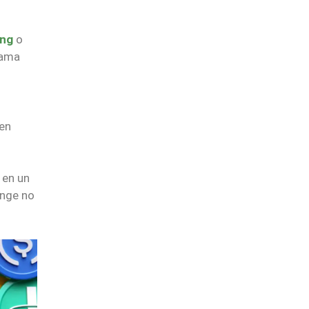
ing
o
lama
 en
 en un
ange no