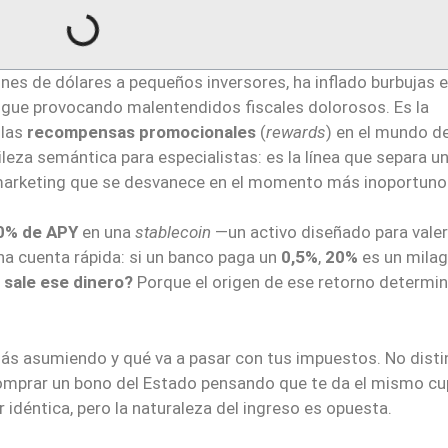
ones de dólares a pequeños inversores, ha inflado burbujas 
sigue provocando malentendidos fiscales dolorosos. Es la
 las
recompensas promocionales
(
rewards
) en el mundo de
tileza semántica para especialistas: es la línea que separa u
 marketing que se desvanece en el momento más inoportuno
0% de APY
en una
stablecoin
—un activo diseñado para valer
na cuenta rápida: si un banco paga un
0,5%
,
20%
es un milag
 sale ese dinero?
Porque el origen de ese retorno determi
tás asumiendo y qué va a pasar con tus impuestos. No disti
mprar un bono del Estado pensando que te da el mismo c
r idéntica, pero la naturaleza del ingreso es opuesta.