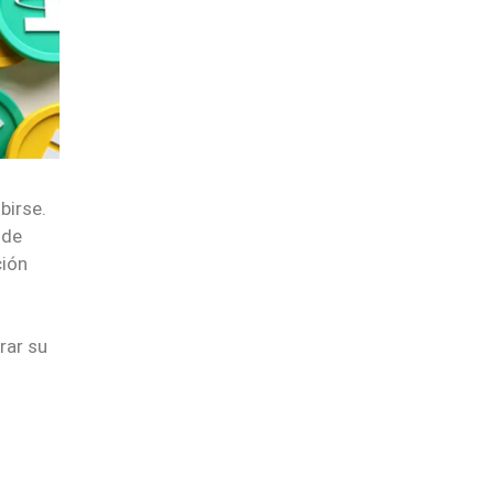
birse.
 de
ción
rar su