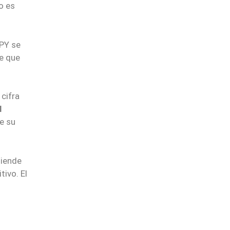
o es
APY se
re que
 cifra
l
e su
tiende
tivo. El