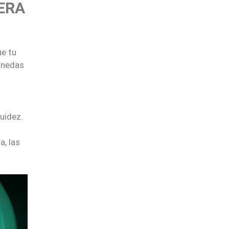
ERA
ue tu
monedas
uidez.
a, las