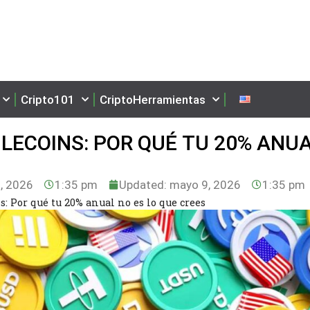
Cripto101
CriptoHerramientas
LECOINS: POR QUÉ TU 20% ANU
, 2026
1:35 pm
Updated: mayo 9, 2026
1:35 pm
: Por qué tu 20% anual no es lo que crees