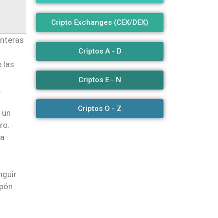
Cripto Exchanges (CEX/DEX)
enteras
Criptos A - D
 las
n
Criptos E - N
.
Criptos O - Z
 un
ro.
na
nguir
upón