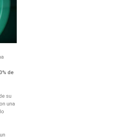
na
0% de
de su
son una
do
 un