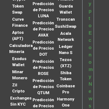
y
Predicción
Token
Guarda
de Precios
p
Swap
Wallet
LUNA
t
Curve
Tronscan
Predicción
Finance
o
SushiSwap
de Precios
Aptos
E
Acala
AVAX
(APT)
Network
c
Predicción
Calculadora
Ledger
o
de Precios
Minería
Nano S
DOT
n
Exodus
Tezos
Predicción
o
Wallet
(XTZ)
de Precios
m
Minar
Shiba
ROSE
y
Monero
Token
Predicción
N
Zil
Coinbase
de Precios
Cripto
e
Pro
QTUM
Exchanges
w
Harmony
Predicción
Sin KYC
One
s
de Precios