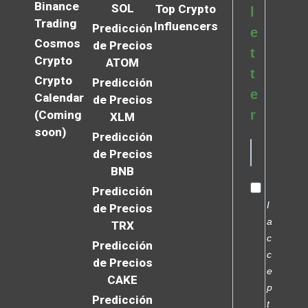
Binance
SOL
Top Crypto
l
Trading
Influencers
Predicción
e
Cosmos
de Precios
t
Crypto
ATOM
t
Crypto
Predicción
e
Calendar
de Precios
r
(Coming
XLM
soon)
Predicción
de Precios
BNB
Predicción
I
de Precios
a
TRX
c
Predicción
c
de Precios
e
CAKE
p
Predicción
t