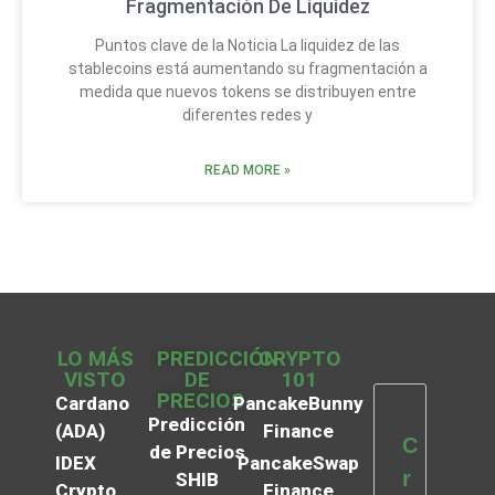
Fragmentación De Liquidez
Puntos clave de la Noticia La liquidez de las
stablecoins está aumentando su fragmentación a
medida que nuevos tokens se distribuyen entre
diferentes redes y
READ MORE »
LO MÁS
PREDICCIÓN
CRYPTO
VISTO
DE
101
PRECIOS
Cardano
PancakeBunny
Predicción
(ADA)
Finance
C
de Precios
IDEX
PancakeSwap
r
SHIB
Crypto
Finance