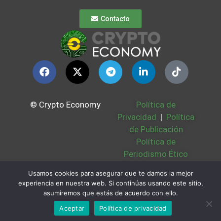
Contacto
© Crypto Economy
Política de
Privacidad
|
Política
de Publicación
Política de
Periodismo Ético
Política Cookies
|
Usamos cookies para asegurar que te damos la mejor
Bases Legales
|
experiencia en nuestra web. Si continúas usando este sitio,
Partners
|
Sobre
asumiremos que estás de acuerdo con ello.
Nosotros
Aceptar
Política de privacidad