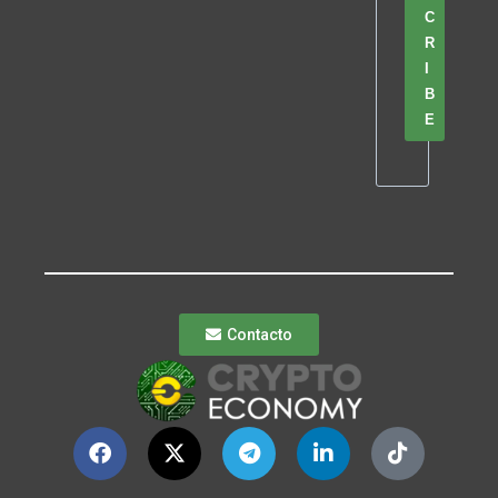
C
R
I
B
E
Contacto