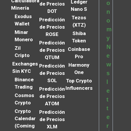
Calculadora
Ledger
o
de Precios
Minería
Nano S
DOT
n
Exodus
Tezos
Predicción
o
Wallet
(XTZ)
de Precios
m
Minar
Shiba
ROSE
y
Monero
Token
Predicción
N
Zil
Coinbase
de Precios
Cripto
e
Pro
QTUM
Exchanges
w
Harmony
Predicción
Sin KYC
One
s
de Precios
Binance
SOL
Top Crypto
l
Trading
Influencers
Predicción
e
Cosmos
de Precios
t
Crypto
ATOM
t
Crypto
Predicción
e
Calendar
de Precios
r
(Coming
XLM