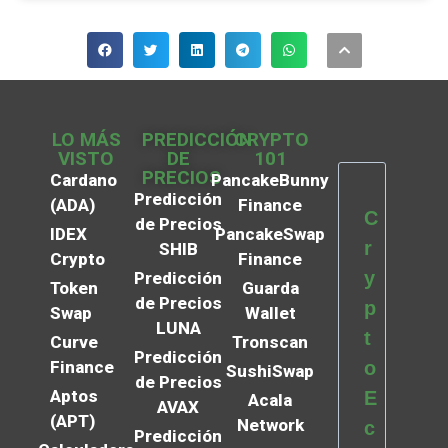
LO MÁS
PREDICCIÓN
CRYPTO
VISTO
DE
101
PRECIOS
Cardano
PancakeBunny
Predicción
(ADA)
Finance
C
de Precios
IDEX
PancakeSwap
r
SHIB
Crypto
Finance
y
Predicción
Token
Guarda
de Precios
p
Swap
Wallet
LUNA
t
Curve
Tronscan
Predicción
Finance
o
SushiSwap
de Precios
Aptos
E
Acala
AVAX
(APT)
Network
c
Predicción