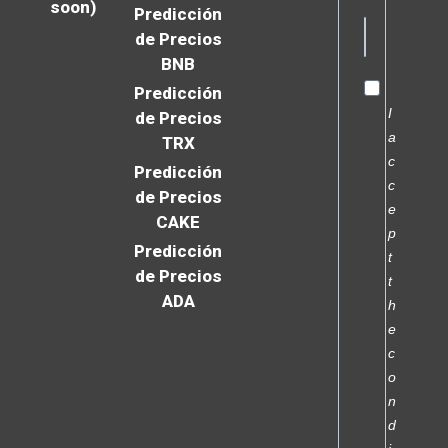
soon)
Predicción
de Precios
BNB
Predicción
I
de Precios
a
TRX
c
Predicción
c
de Precios
e
CAKE
p
Predicción
t
de Precios
t
ADA
h
e
c
o
n
d